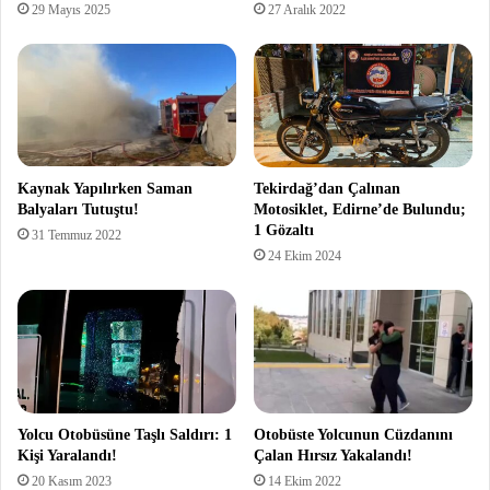
29 Mayıs 2025
27 Aralık 2022
Kaynak Yapılırken Saman
Tekirdağ’dan Çalınan
Balyaları Tutuştu!
Motosiklet, Edirne’de Bulundu;
1 Gözaltı
31 Temmuz 2022
24 Ekim 2024
Yolcu Otobüsüne Taşlı Saldırı: 1
Otobüste Yolcunun Cüzdanını
Kişi Yaralandı!
Çalan Hırsız Yakalandı!
20 Kasım 2023
14 Ekim 2022