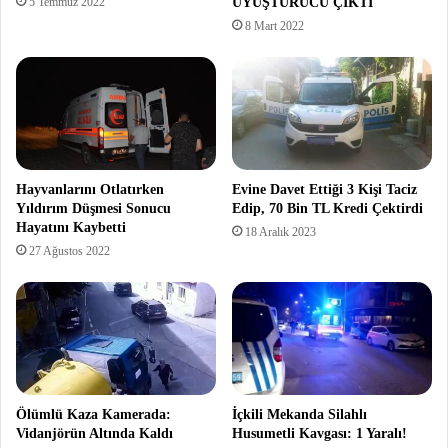
5 Temmuz 2022
UYUŞTURUCU ÇIKTI
8 Mart 2022
Hayvanlarını Otlatırken
Evine Davet Ettiği 3 Kişi Taciz
Yıldırım Düşmesi Sonucu
Edip, 70 Bin TL Kredi Çektirdi
Hayatını Kaybetti
18 Aralık 2023
27 Ağustos 2022
Ölümlü Kaza Kamerada:
İçkili Mekanda Silahlı
Vidanjörün Altında Kaldı
Husumetli Kavgası: 1 Yaralı!