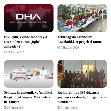
Eski eşini, evinde tabancayla
Tekirdağ’da öğrenciler
ensesinden vuran şüpheli
hazırladıkları projeleri tanıttı
adliyede (2)
9 Haziran 2026
21 Kasım 2023
Somtaş: Ergonomik ve Yenilikçi
Kırklareli’nde 394 düzensiz
Kağıt Poşet Yapma Makineleri
göçmen yakalandı; 1 organizatör
ile Tanışın
tutuklandı
25 Nisan 2024
31 Mart 2023