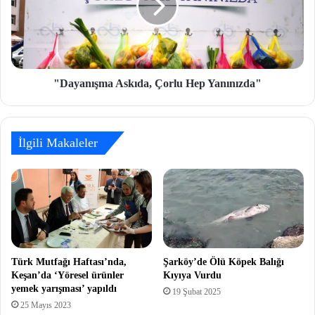
"Dayanışma Askıda, Çorlu Hep Yanınızda"
İlgili Makaleler
Türk Mutfağı Haftası’nda,
Şarköy’de Ölü Köpek Balığı
Keşan’da ‘Yöresel ürünler
Kıyıya Vurdu
yemek yarışması’ yapıldı
19 Şubat 2025
25 Mayıs 2023