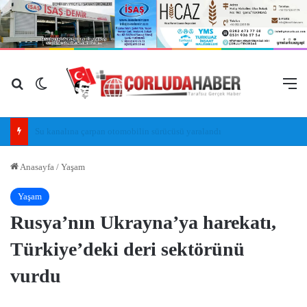
Arama yap ...
Dış görünümü değiştir
M
Mahsun Kırmızıgül: Ülkemizde barış havası esiyor umarım kalıcı olur, umarım yapıcı olur
Anasayfa
/
Yaşam
Yaşam
Rusya’nın Ukrayna’ya harekatı,
Türkiye’deki deri sektörünü
vurdu