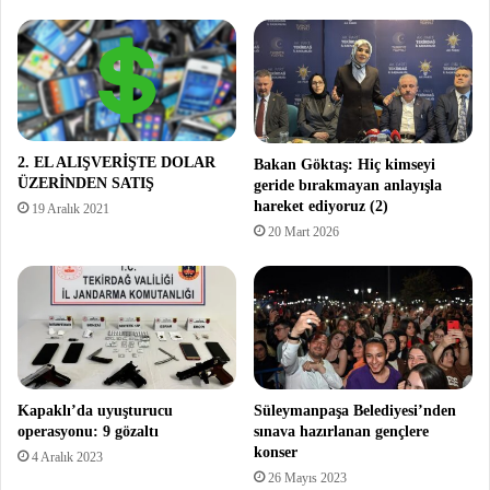
2. EL ALIŞVERİŞTE DOLAR
Bakan Göktaş: Hiç kimseyi
ÜZERİNDEN SATIŞ
geride bırakmayan anlayışla
hareket ediyoruz (2)
19 Aralık 2021
20 Mart 2026
Kapaklı’da uyuşturucu
Süleymanpaşa Belediyesi’nden
operasyonu: 9 gözaltı
sınava hazırlanan gençlere
konser
4 Aralık 2023
26 Mayıs 2023