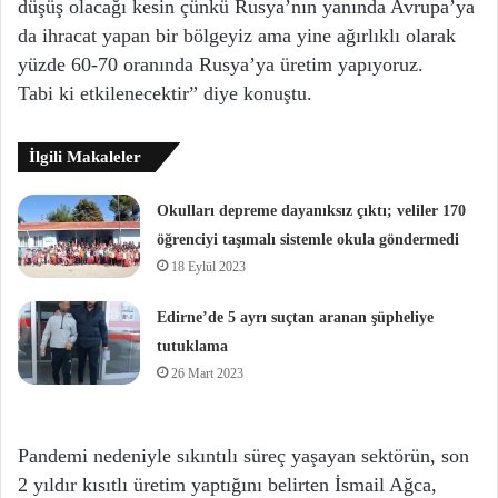
düşüş olacağı kesin çünkü Rusya’nın yanında Avrupa’ya
da ihracat yapan bir bölgeyiz ama yine ağırlıklı olarak
yüzde 60-70 oranında Rusya’ya üretim yapıyoruz.
Tabi ki etkilenecektir” diye konuştu.
İlgili Makaleler
Okulları depreme dayanıksız çıktı; veliler 170
öğrenciyi taşımalı sistemle okula göndermedi
18 Eylül 2023
Edirne’de 5 ayrı suçtan aranan şüpheliye
tutuklama
26 Mart 2023
Pandemi nedeniyle sıkıntılı süreç yaşayan sektörün, son
2 yıldır kısıtlı üretim yaptığını belirten İsmail Ağca,