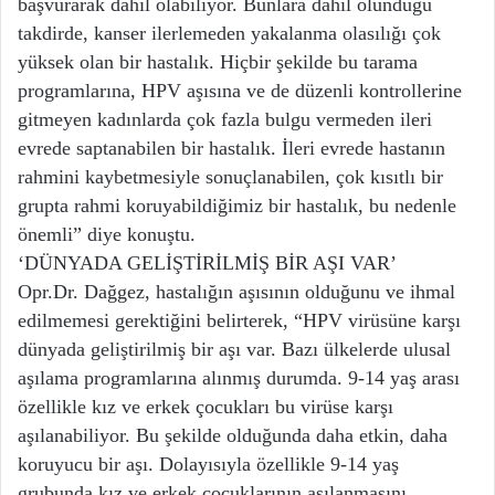
başvurarak dahil olabiliyor. Bunlara dahil olunduğu
takdirde, kanser ilerlemeden yakalanma olasılığı çok
yüksek olan bir hastalık. Hiçbir şekilde bu tarama
programlarına, HPV aşısına ve de düzenli kontrollerine
gitmeyen kadınlarda çok fazla bulgu vermeden ileri
evrede saptanabilen bir hastalık. İleri evrede hastanın
rahmini kaybetmesiyle sonuçlanabilen, çok kısıtlı bir
grupta rahmi koruyabildiğimiz bir hastalık, bu nedenle
önemli” diye konuştu.
‘DÜNYADA GELİŞTİRİLMİŞ BİR AŞI VAR’
Opr.Dr. Dağgez, hastalığın aşısının olduğunu ve ihmal
edilmemesi gerektiğini belirterek, “HPV virüsüne karşı
dünyada geliştirilmiş bir aşı var. Bazı ülkelerde ulusal
aşılama programlarına alınmış durumda. 9-14 yaş arası
özellikle kız ve erkek çocukları bu virüse karşı
aşılanabiliyor. Bu şekilde olduğunda daha etkin, daha
koruyucu bir aşı. Dolayısıyla özellikle 9-14 yaş
grubunda kız ve erkek çocuklarının aşılanmasını