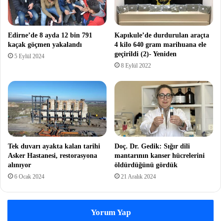
Edirne’de 8 ayda 12 bin 791
Kapıkule’de durdurulan araçta
kaçak göçmen yakalandı
4 kilo 640 gram marihuana ele
geçirildi (2)- Yeniden
5 Eylül 2024
8 Eylül 2022
Tek duvarı ayakta kalan tarihi
Doç. Dr. Gedik: Sığır dili
Asker Hastanesi, restorasyona
mantarının kanser hücrelerini
alınıyor
öldürdüğünü gördük
6 Ocak 2024
21 Aralık 2024
Yorum Yap