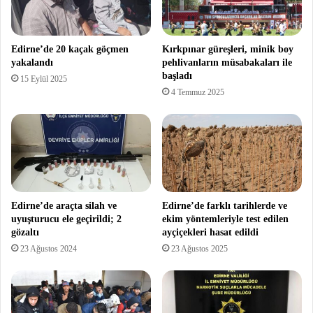
Edirne’de 20 kaçak göçmen
Kırkpınar güreşleri, minik boy
yakalandı
pehlivanların müsabakaları ile
başladı
15 Eylül 2025
4 Temmuz 2025
Edirne’de araçta silah ve
Edirne’de farklı tarihlerde ve
uyuşturucu ele geçirildi; 2
ekim yöntemleriyle test edilen
gözaltı
ayçiçekleri hasat edildi
23 Ağustos 2024
23 Ağustos 2025