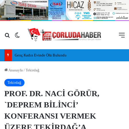
Arama yap ...
Dış görünümü değiştir
M
Genç Kadın Evinde Ölü Bulundu
Anasayfa
/
Tekirdağ
Tekirdağ
PROF. DR. NACİ GÖRÜR,
`DEPREM BİLİNCİ’
KONFERANSI VERMEK
ÜZERE TEKİRDAĞ’A