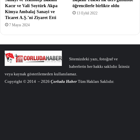
Kacır ve Vali Soytürk Akpa
öğrencilerle birlikte oldu
Kimya Ambalaj Sanayi ve
13 Eylül 2022
Ticaret A.Ş.’ni Ziyaret Etti
7 Mayıs 2024
Sitemizdeki yazı, fotoğraf ve
haberlerin her hakkı saklıdır. İzinsiz
veya kaynak gösterilemeden kullanılamaz.
Copyright © 2014 – 2026
Çorluda Haber
Tüm Hakları Saklıdır.