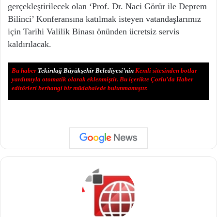
gerçekleştirilecek olan ‘Prof. Dr. Naci Görür ile Deprem
Bilinci’ Konferansına katılmak isteyen vatandaşlarımız
için Tarihi Valilik Binası önünden ücretsiz servis
kaldırılacak.
Bu haber
Tekirdağ Büyükşehir Belediyesi’nin
Kendi sitesinden botlar
yardımıyla otomatik olarak eklenmiştir. Bu içerikte Çorlu’da Haber
editörleri herhangi bir müdahalede bulunmamıştır.