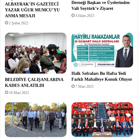
Derneği Başkan ve Üyelerinden
ALBAYRAK’IN GAZETECİ
Vali Soytürk’e Ziyaret
YAZAR UĞUR MUMCU’YU
ANMA MESAJI
4 Ekim 2023
2 Şubat 2022
Halk Sofraları Bu Hafta Yedi
Farklı Mahalleye Konuk Oluyor
BELEDİYE ÇALIŞANLARINA
KADES ANLATILDI
7 Mart 2025
16 Mart 2022