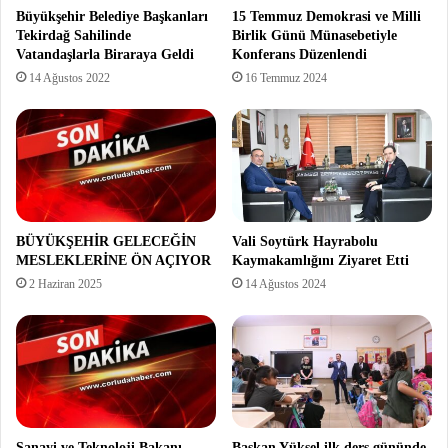
Büyükşehir Belediye Başkanları
15 Temmuz Demokrasi ve Milli
Tekirdağ Sahilinde
Birlik Günü Münasebetiyle
Vatandaşlarla Biraraya Geldi
Konferans Düzenlendi
14 Ağustos 2022
16 Temmuz 2024
BÜYÜKŞEHİR GELECEĞİN
Vali Soytürk Hayrabolu
MESLEKLERİNE ÖN AÇIYOR
Kaymakamlığını Ziyaret Etti
2 Haziran 2025
14 Ağustos 2024
Sanayi ve Teknoloji Bakanı
Başkan Yüksel ilk ders gününde