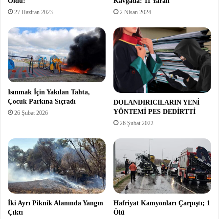
Öldü!
Kavgada: 11 Yaralı
27 Haziran 2023
2 Nisan 2024
Isınmak İçin Yakılan Tahta,
Çocuk Parkına Sıçradı
DOLANDIRICILARIN YENİ
YÖNTEMİ PES DEDİRTTİ
26 Şubat 2026
26 Şubat 2022
İki Ayrı Piknik Alanında Yangın
Hafriyat Kamyonları Çarpıştı; 1
Çıktı
Ölü