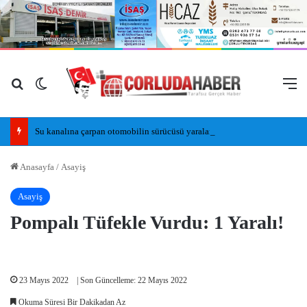
Arama yap ...
Dış görünümü değiştir
M
Su kanalına çarpan otomobilin sürücüsü yaralandı
Anasayfa
/
Asayiş
Asayiş
Pompalı Tüfekle Vurdu: 1 Yaralı!
23 Mayıs 2022
| Son Güncelleme: 22 Mayıs 2022
Okuma Süresi Bir Dakikadan Az