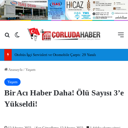
Arama yap ...
Dış görünümü değiştir
M
Serinlemek için girdiği gölde kayboldu
Anasayfa
/
Yaşam
Yaşam
Bir Acı Haber Daha! Ölü Sayısı 3’e
Yükseldi!
12 Ağustos 2022
| Son Güncelleme: 12 Ağustos 2022
1 dakika okuma süresi