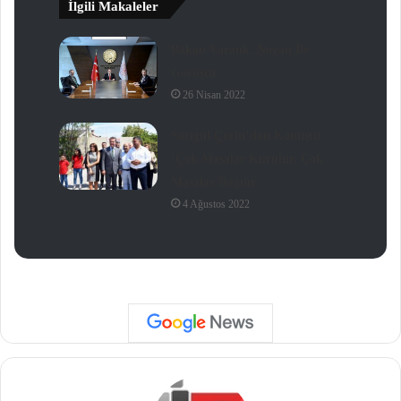
İlgili Makaleler
Bakan Varank, Noyan İle
Görüştü
26 Nisan 2022
Sarıgül Çorlu’dan Konuştu
‘Çok Masalar Kurulur, Çok
Masalar Dağılır’
4 Ağustos 2022