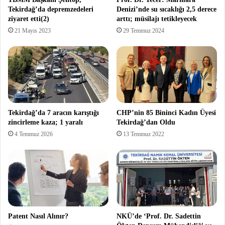
Tekirdağ’da depremzedeleri
Denizi’nde su sıcaklığı 2,5 derece
ziyaret etti(2)
arttı; müsilajı tetikleyecek
21 Mayıs 2023
29 Temmuz 2024
Tekirdağ’da 7 aracın karıştığı
CHP’nin 85 Bininci Kadın Üyesi
zincirleme kaza; 1 yaralı
Tekirdağ’dan Oldu
4 Temmuz 2026
13 Temmuz 2022
Patent Nasıl Alınır?
NKÜ’de ‘Prof. Dr. Sadettin