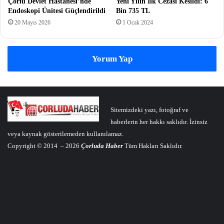
Çorlu Devlet Hastanesi’nde
Yeni Yılın İlk Cezası Kesildi: 6
Endoskopi Ünitesi Güçlendirildi
Bin 735 TL
20 Mayıs 2026
1 Ocak 2024
Yorum Yap
Sitemizdeki yazı, fotoğraf ve
haberlerin her hakkı saklıdır. İzinsiz
veya kaynak gösterilemeden kullanılamaz.
Copyright © 2014 – 2026
Çorluda Haber
Tüm Hakları Saklıdır.