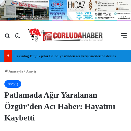
Arama yap ...
Dış görünümü değiştir
M
Tekirdağ Büyükşehir Belediyesi’nden arı yetiştiricilerine destek
Anasayfa
/
Asayiş
Asayiş
Patlamada Ağır Yaralanan
Özgür’den Acı Haber: Hayatını
Kaybetti