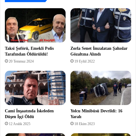
Taksi Şoförü, Emekli Polis
Zorla Senet İmzalatan Şahıslar
Tarafından Öldürüldü!
Gözaltına Alındı
20 Temmuz 2024
19 Eylül 2022
Cami İnşaatında İskeleden
Yolcu Minibüsü Devrildi: 16
Düşen İşçi Öldü
Yaralı
12 Aralık 2025
18 Ekim 2023