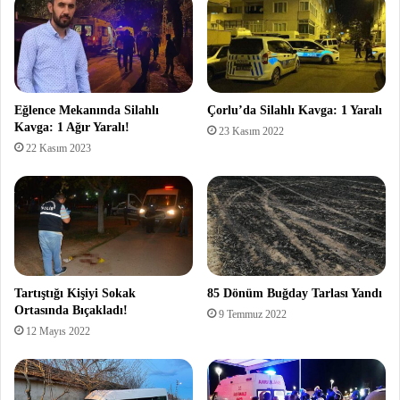
Eğlence Mekanında Silahlı
Çorlu’da Silahlı Kavga: 1 Yaralı
Kavga: 1 Ağır Yaralı!
23 Kasım 2022
22 Kasım 2023
Tartıştığı Kişiyi Sokak
85 Dönüm Buğday Tarlası Yandı
Ortasında Bıçakladı!
9 Temmuz 2022
12 Mayıs 2022