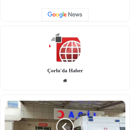
Çorlu'da Haber
We
b
site
si