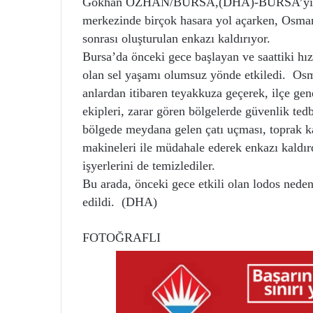
Gökhan ÖZHAN/BURSA,(DHA)-BURSA’yı etkisi 
merkezinde birçok hasara yol açarken, Osmang
sonrası oluşturulan enkazı kaldırıyor.
Bursa’da önceki gece başlayan ve saattiki hız
olan sel yaşamı olumsuz yönde etkiledi. Osma
anlardan itibaren teyakkuza geçerek, ilçe ge
ekipleri, zarar gören bölgelerde güvenlik tedb
bölgede meydana gelen çatı uçması, toprak ka
makineleri ile müdahale ederek enkazı kaldırd
işyerlerini de temizlediler.
Bu arada, önceki gece etkili olan lodos neden
edildi. (DHA)
FOTOĞRAFLI