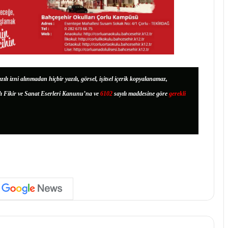
zılı izni alınmadan hiçbir yazılı, görsel, işitsel içerik kopyalanamaz,
lı Fikir ve Sanat Eserleri Kanunu’na ve
6102
sayılı maddesine göre
gerekli