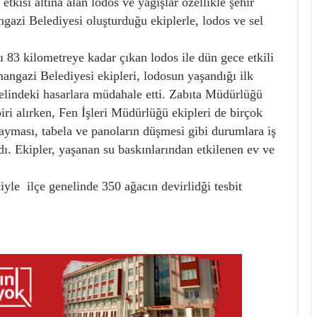
altına alan lodos ve yağışlar özellikle şehir
azi Belediyesi oluşturduğu ekiplerle, lodos ve sel
ı 83 kilometreye kadar çıkan lodos ile dün gece etkili
ngazi Belediyesi ekipleri, lodosun yaşandığı ilk
nelindeki hasarlara müdahale etti. Zabıta Müdürlüğü
iri alırken, Fen İşleri Müdürlüğü ekipleri de birçok
yması, tabela ve panoların düşmesi gibi durumlara iş
ı. Ekipler, yaşanan su baskınlarından etkilenen ev ve
iyle ilçe genelinde 350 ağacın devirlidği tesbit