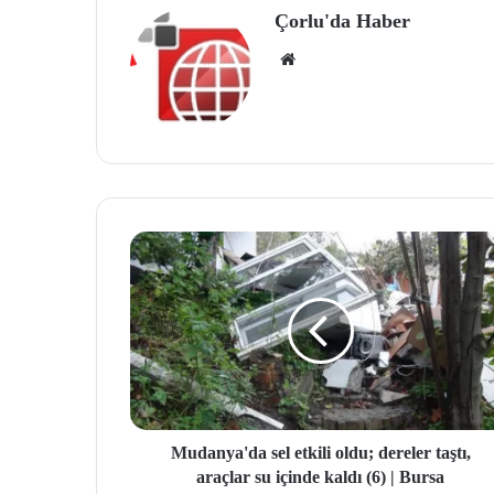
Çorlu'da Haber
We
b
site
si
Mudanya'da sel etkili oldu; dereler taştı,
araçlar su içinde kaldı (6) | Bursa