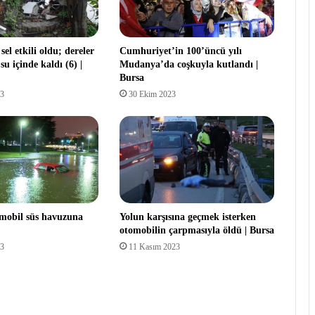
l etkili oldu; dereler
Cumhuriyet’in 100’üncü yılı
 su içinde kaldı (6) |
Mudanya’da coşkuyla kutlandı |
Bursa
23
30 Ekim 2023
mobil süs havuzuna
Yolun karşısına geçmek isterken
otomobilin çarpmasıyla öldü | Bursa
23
11 Kasım 2023