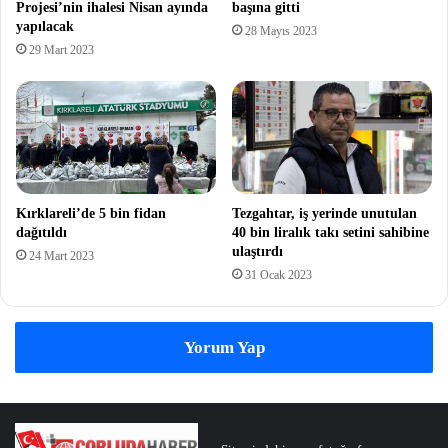
Projesi’nin ihalesi Nisan ayında
başına gitti
yapılacak
28 Mayıs 2023
29 Mart 2023
Kırklareli’de 5 bin fidan
Tezgahtar, iş yerinde unutulan
dağıtıldı
40 bin liralık takı setini sahibine
ulaştırdı
24 Mart 2023
31 Ocak 2023
Yorum Yap