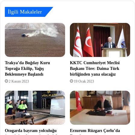
İlgili Makaleler
Trakya’da Buğday Kuru
KKTC Cumhuriyet Meclisi
Toprağa Ekilip, Yağış
Başkanı Töre: Daima Türk
Beklenmeye Başlandı
birliğinden yana olacağız
2 Kasım 2023
19 Ocak 2023
Otogarda bayram yolculuğu
Erzurum Rüzgarı Çorlu’da