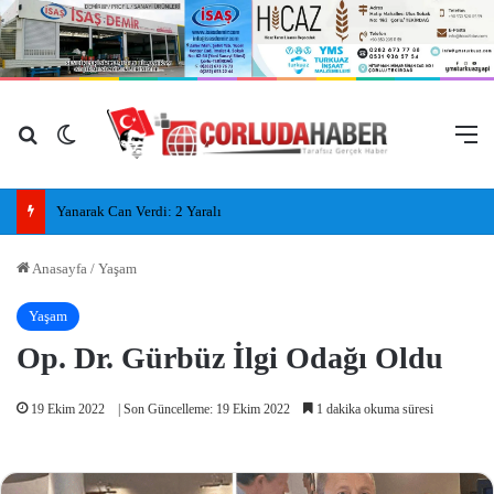
Arama yap ...
Dış görünümü değiştir
M
Yanarak Can Verdi: 2 Yaralı
Anasayfa
/
Yaşam
Yaşam
Op. Dr. Gürbüz İlgi Odağı Oldu
19 Ekim 2022
| Son Güncelleme: 19 Ekim 2022
1 dakika okuma süresi