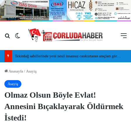
Arama yap ...
Dış görünümü değiştir
M
Tekirdağ sahillerinde yeni nesil insansız cankurtaran araçları görevde
Anasayfa
/
Asayiş
Asayiş
Olmaz Olsun Böyle Evlat!
Annesini Bıçaklayarak Öldürmek
İstedi!