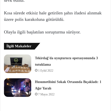
sevk edildi.
Kısa sürede etkisiz hale getirilen şahıs ifadesi alınmak
üzere polis karakoluna götürüldü.
Olayla ilgili başlatılan soruşturma sürüyor.
İlgili Makaleler
Tekirdağ’da uyuşturucu operasyonunda 3
tutuklama
1 Eylül 2022
Husumetlisini Sokak Ortasında Bıçakladı: 1
Ağır Yaralı
7 Mayıs 2022