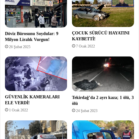
ÇOCUK SÜRÜCÜ HAYATINI
Döviz Bürosunu Soydular: 9
KAYBETTİ!
Milyon Liralık Vurgun!
7 Ocak 2022
26 Şubat 2025
GÜVENLİK KAMERALARI
Tekirdağ’da 2 ayrı kaza; 1 ölü, 3
ELE VERDİ!
ölü
1 Ocak 2022
24 Şubat 2023