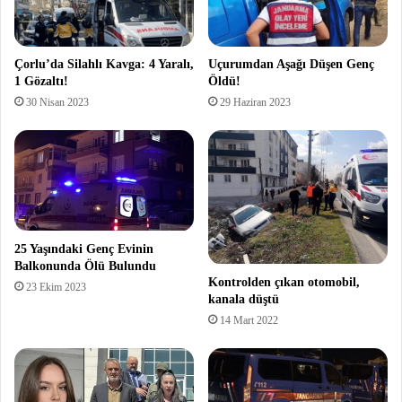
Çorlu’da Silahlı Kavga: 4 Yaralı,
Uçurumdan Aşağı Düşen Genç
1 Gözaltı!
Öldü!
30 Nisan 2023
29 Haziran 2023
25 Yaşındaki Genç Evinin
Balkonunda Ölü Bulundu
Kontrolden çıkan otomobil,
23 Ekim 2023
kanala düştü
14 Mart 2022