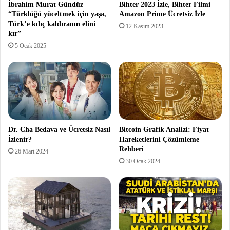
İbrahim Murat Gündüz
Bihter 2023 İzle, Bihter Filmi
“Türklüğü yüceltmek için yaşa,
Amazon Prime Ücretsiz İzle
Türk’e kılıç kaldıranın elini
12 Kasım 2023
kır”
5 Ocak 2025
Dr. Cha Bedava ve Ücretsiz Nasıl
Bitcoin Grafik Analizi: Fiyat
İzlenir?
Hareketlerini Çözümleme
Rehberi
26 Mart 2024
30 Ocak 2024