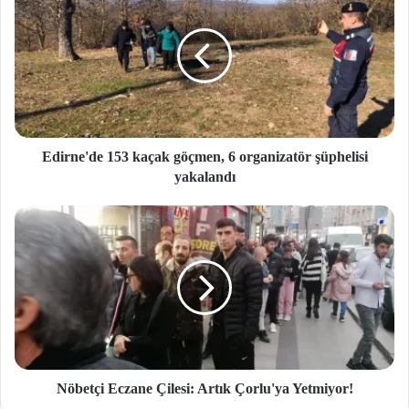
Edirne'de 153 kaçak göçmen, 6 organizatör şüphelisi
yakalandı
Nöbetçi Eczane Çilesi: Artık Çorlu'ya Yetmiyor!