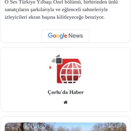
O Ses Türkiye Yılbaşı Özel bölümü, birbirinden ünlü
sanatçıların şarkılarıyla ve eğlenceli sahneleriyle
izleyicileri ekran başına kilitleyeceğe benziyor.
Çorlu'da Haber
We
b
site
si