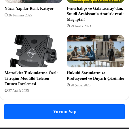
Yüzer Yapılar Renk Katıyor
Fenerbahçe ve Galatasaray’dan,
Suudi Arabistan’a Atatürk resti:
26 Temmuz 2025
Maç iptal!
29 Aralık 2023
Motosiklet Tutkunlarına Özel:
Hukuki Sorunlarınıza
Titreşim Modüllü Telefon
Profesyonel ve Duyarlı Çözümler
Tutucu İncelemesi
20 Şubat 2026
27 Aralık 2025
Yorum Yap