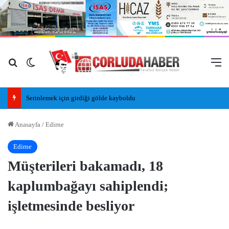
Arama yap ...
Dış görünümü değiştir
M
Serinlemek için girdiği gölde kayboldu
Anasayfa
/
Edirne
Edirne
Müşterileri bakamadı, 18
kaplumbağayı sahiplendi;
işletmesinde besliyor