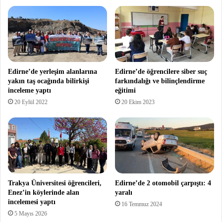
Edirne’de yerleşim alanlarına
Edirne’de öğrencilere siber suç
yakın taş ocağında bilirkişi
farkındalığı ve bilinçlendirme
inceleme yaptı
eğitimi
20 Eylül 2022
20 Ekim 2023
Trakya Üniversitesi öğrencileri,
Edirne’de 2 otomobil çarpıştı: 4
Enez’in köylerinde alan
yaralı
incelemesi yaptı
16 Temmuz 2024
5 Mayıs 2026