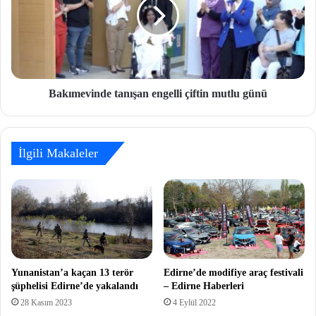
Bakımevinde tanışan engelli çiftin mutlu günü
İlgili Makaleler
Yunanistan’a kaçan 13 terör
Edirne’de modifiye araç festivali
şüphelisi Edirne’de yakalandı
– Edirne Haberleri
28 Kasım 2023
4 Eylül 2022