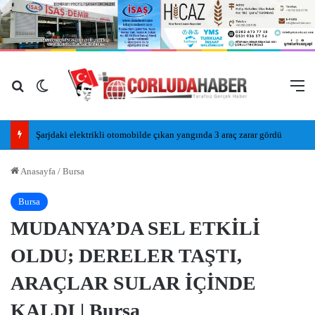
Arama yap ...
Dış görünümü değiştir
M
Şarjdaki elektrikli otomobilde çıkan yangında 3 araç zarar gördü
Anasayfa
/
Bursa
Bursa
MUDANYA’DA SEL ETKİLİ
OLDU; DERELER TAŞTI,
ARAÇLAR SULAR İÇİNDE
KALDI | Bursa