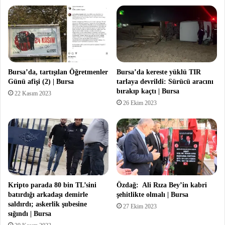
Bursa’da, tartışılan Öğretmenler
Bursa’da kereste yüklü TIR
Günü afişi (2) | Bursa
tarlaya devrildi: Sürücü aracını
bırakıp kaçtı | Bursa
22 Kasım 2023
26 Ekim 2023
Kripto parada 80 bin TL’sini
Özdağ: Ali Rıza Bey’in kabri
batırdığı arkadaşı demirle
şehitlikte olmalı | Bursa
saldırdı; askerlik şubesine
27 Ekim 2023
sığındı | Bursa