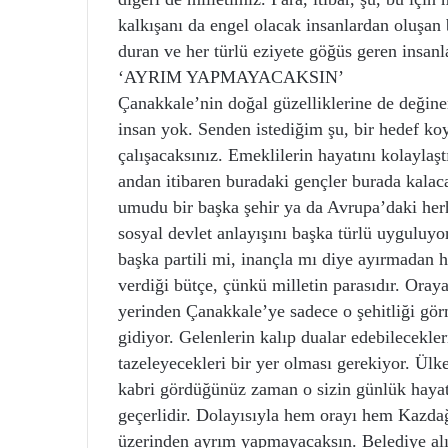
kalkışanı da engel olacak insanlardan oluşan b
duran ve her türlü eziyete göğüs geren insanla
‘AYRIM YAPMAYACAKSIN’
Çanakkale’nin doğal güzelliklerine de değine
insan yok. Senden istediğim şu, bir hedef koy
çalışacaksınız. Emeklilerin hayatını kolaylaşt
andan itibaren buradaki gençler burada kalac
umudu bir başka şehir ya da Avrupa’daki herh
sosyal devlet anlayışını başka türlü uyguluyorl
başka partili mi, inançla mı diye ayırmadan h
verdiği bütçe, çünkü milletin parasıdır. Oray
yerinden Çanakkale’ye sadece o şehitliği gör
gidiyor. Gelenlerin kalıp dualar edebilecekler
tazeleyecekleri bir yer olması gerekiyor. Ülke
kabri gördüğünüz zaman o sizin günlük hayatın
geçerlidir. Dolayısıyla hem orayı hem Kazda
üzerinden ayrım yapmayacaksın. Belediye al