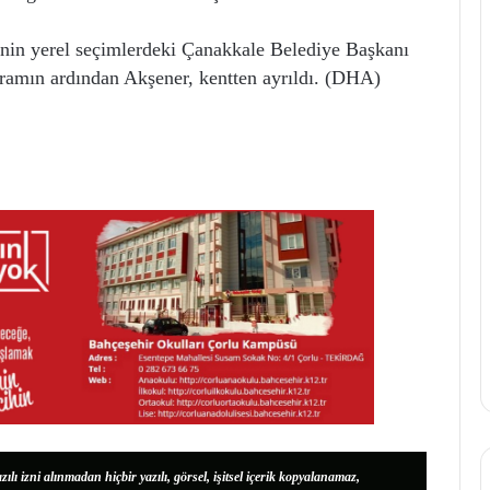
inin yerel seçimlerdeki Çanakkale Belediye Başkanı
gramın ardından Akşener, kentten ayrıldı. (DHA)
zılı izni alınmadan hiçbir yazılı, görsel, işitsel içerik kopyalanamaz,