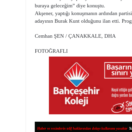
buraya geleceğim” diye konuştu.
Akşener, yaptığı konuşmanın ardından partis
adayının Burak Kunt olduğunu ilan etti. Pro
Cemhan ŞEN / ÇANAKKALE, DHA
FOTOĞRAFLI
Haber ve resimlerin telif haklarından dolayı kullanımı yasaktır
.
Ya