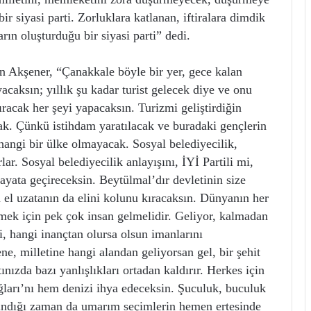
ir siyasi parti. Zorluklara katlanan, iftiralara dimdik
rın oluşturduğu bir siyasi parti” dedi.
n Akşener, “Çanakkale böyle bir yer, gece kalan
acaksın; yıllık şu kadar turist gelecek diye ve onu
ıracak her şeyi yapacaksın. Turizmi geliştirdiğin
ak. Çünkü istihdam yaratılacak ve buradaki gençlerin
angi bir ülke olmayacak. Sosyal belediyecilik,
ar. Sosyal belediyecilik anlayışını, İYİ Partili mi,
ayata geçireceksin. Beytülmal’dır devletinin size
a el uzatanın da elini kolunu kıracaksın. Dünyanın her
mek için pek çok insan gelmelidir. Geliyor, kalmadan
i, hangi inançtan olursa olsun imanlarını
ne, milletine hangi alandan geliyorsan gel, bir şehit
ızda bazı yanlışlıkları ortadan kaldırır. Herkes için
ğları’nı hem denizi ihya edeceksin. Şuculuk, buculuk
ındığı zaman da umarım seçimlerin hemen ertesinde