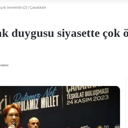
çok önemlidir (2) | Çanakkale
 duygusu siyasette çok ön
süresi