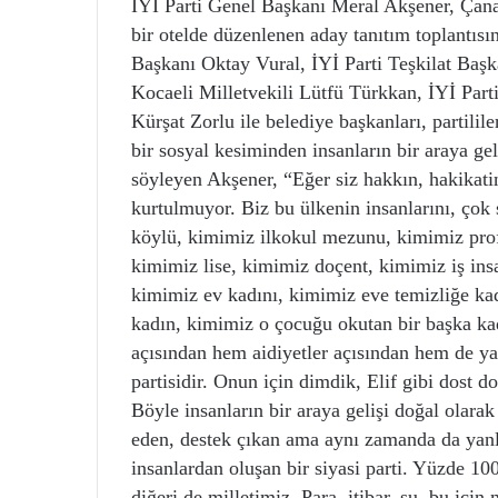
İYİ Parti Genel Başkanı Meral Akşener, Çanak
bir otelde düzenlenen aday tanıtım toplantısı
Başkanı Oktay Vural, İYİ Parti Teşkilat Başk
Kocaeli Milletvekili Lütfü Türkkan, İYİ Part
Kürşat Zorlu ile belediye başkanları, partilil
bir sosyal kesiminden insanların bir araya ge
söyleyen Akşener, “Eğer siz hakkın, hakikatin
kurtulmuyor. Biz bu ülkenin insanlarını, çok 
köylü, kimimiz ilkokul mezunu, kimimiz prof
kimimiz lise, kimimiz doçent, kimimiz iş ins
kimimiz ev kadını, kimimiz eve temizliğe ka
kadın, kimimiz o çocuğu okutan bir başka kad
açısından hem aidiyetler açısından hem de yap
partisidir. Onun için dimdik, Elif gibi dost doğ
Böyle insanların bir araya gelişi doğal olara
eden, destek çıkan ama aynı zamanda da yanl
insanlardan oluşan bir siyasi parti. Yüzde 1
diğeri de milletimiz. Para, itibar, şu, bu iç