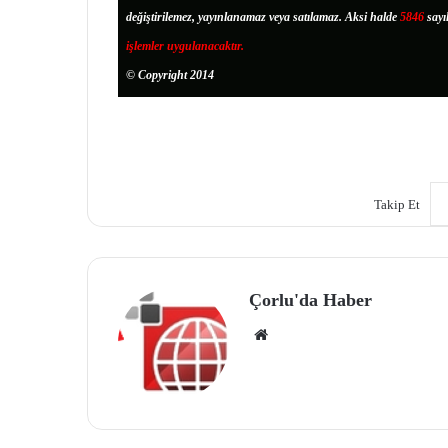
değiştirilemez, yayınlanamaz veya satılamaz. Aksi halde
5846
sayı
işlemler uygulanacaktır.
© Copyright 2014
Takip Et
Çorlu'da Haber
We
b
site
si