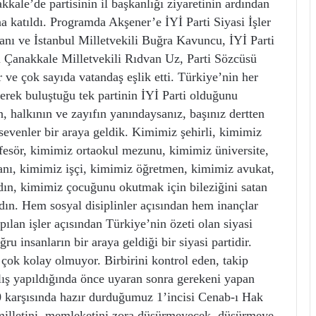
kale’de partisinin il başkanlığı ziyaretinin ardından
na katıldı. Programda Akşener’e İYİ Parti Siyasi İşler
anı ve İstanbul Milletvekili Buğra Kavuncu, İYİ Parti
i Çanakkale Milletvekili Rıdvan Uz, Parti Sözcüsü
er ve çok sayıda vatandaş eşlik etti. Türkiye’nin her
lerek buluştuğu tek partinin İYİ Parti olduğunu
, halkının ve zayıfın yanındaysanız, başınız dertten
sevenler bir araya geldik. Kimimiz şehirli, kimimiz
esör, kimimiz ortaokul mezunu, kimimiz üniversite,
anı, kimimiz işçi, kimimiz öğretmen, kimimiz avukat,
dın, kimimiz çocuğunu okutmak için bileziğini satan
ın. Hem sosyal disiplinler açısından hem inançlar
ılan işler açısından Türkiye’nin özeti olan siyasi
ru insanların bir araya geldiği bir siyasi partidir.
k çok kolay olmuyor. Birbirini kontrol eden, takip
ış yapıldığında önce uyaran sonra gerekeni yapan
00 karşısında hazır durduğumuz 1’incisi Cenab-ı Hak
in milletini, memleketini zora düşürmeyecek, düşürmeye