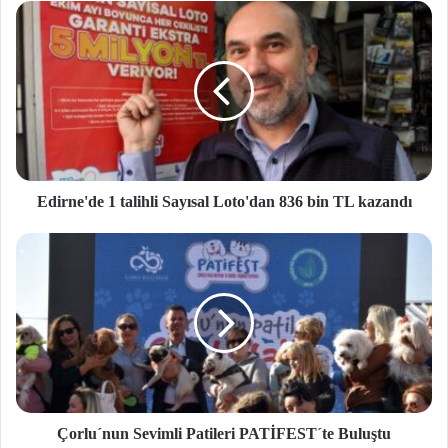
si
Edirne'de 1 talihli Sayısal Loto'dan 836 bin TL kazandı
Çorlu´nun Sevimli Patileri PATİFEST´te Buluştu