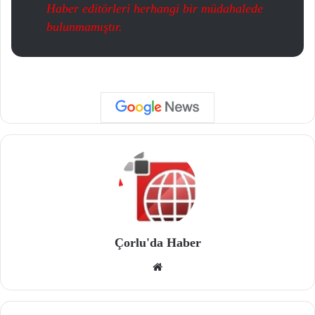
Haber editörleri herhangi bir müdahalede
bulunmamıştır.
Çorlu'da Haber
We
b
site