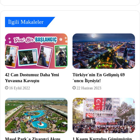
İlgili Makaleler
42 Can Dostumuz Daha Yeni
Türkiye´nin En Gelişmiş 69
Yuvasına Kavuştu
´uncu İlçesiyiz!
16 Eylül 2022
22 Haziran 2023
Masal Park´a Ziyaretçi Akını
1 Kasım Kurtuluş Günümüzün