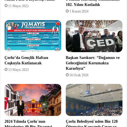
102. Yılını Kutladık
11 Mayıs 2022
1 Kasım 2024
Çorlu’da Gençlik Haftası
Başkan Sarıkurt: “Doğamızı ve
Coşkuyla Kutlanacak
Geleceğimizi Korumakta
Kararlıyız”
13 Mayıs 2023
16 Ocak 2026
2024 Yılında Çorlu´nun
Çorlu Belediyesi`nden Bin 128
Müzelerine 40 Bin Ziyaretçi
Öğrenciye Kapsamlı Çevre ve