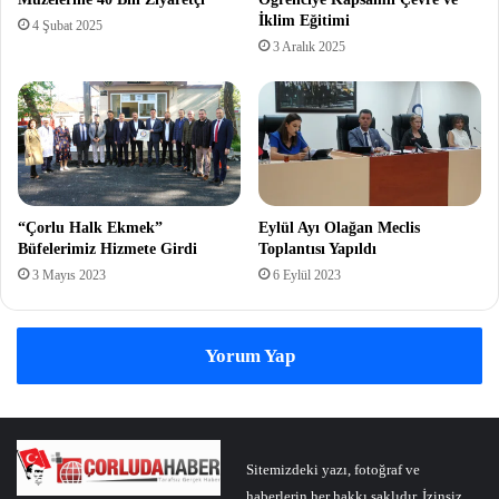
İklim Eğitimi
4 Şubat 2025
3 Aralık 2025
“Çorlu Halk Ekmek”
Eylül Ayı Olağan Meclis
Büfelerimiz Hizmete Girdi
Toplantısı Yapıldı
3 Mayıs 2023
6 Eylül 2023
Yorum Yap
Sitemizdeki yazı, fotoğraf ve
haberlerin her hakkı saklıdır. İzinsiz