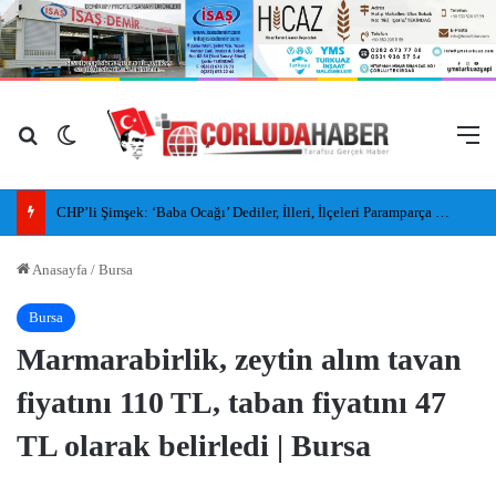
Arama yap ...
Dış görünümü değiştir
M
CHP’li Şimşek: ‘Baba Ocağı’ Dediler, İlleri, İlçeleri Paramparça Edip Gittiler
Anasayfa
/
Bursa
Bursa
Marmarabirlik, zeytin alım tavan
fiyatını 110 TL, taban fiyatını 47
TL olarak belirledi | Bursa