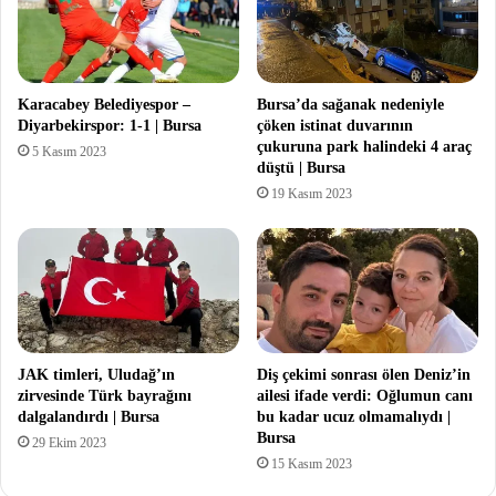
Karacabey Belediyespor –
Bursa’da sağanak nedeniyle
Diyarbekirspor: 1-1 | Bursa
çöken istinat duvarının
çukuruna park halindeki 4 araç
5 Kasım 2023
düştü | Bursa
19 Kasım 2023
JAK timleri, Uludağ’ın
Diş çekimi sonrası ölen Deniz’in
zirvesinde Türk bayrağını
ailesi ifade verdi: Oğlumun canı
dalgalandırdı | Bursa
bu kadar ucuz olmamalıydı |
Bursa
29 Ekim 2023
15 Kasım 2023