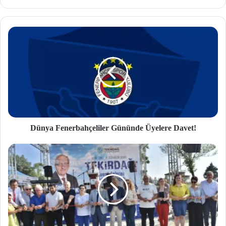
b
site
si
Dünya Fenerbahçeliler Gününde Üyelere Davet!