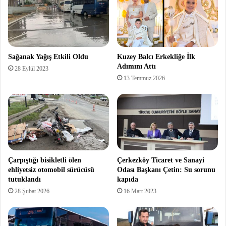
Sağanak Yağış Etkili Oldu
Kuzey Balcı Erkekliğe İlk
Adımını Attı
28 Eylül 2023
13 Temmuz 2026
Çarpıştığı bisikletli ölen
Çerkezköy Ticaret ve Sanayi
ehliyetsiz otomobil sürücüsü
Odası Başkanı Çetin: Su sorunu
tutuklandı
kapıda
28 Şubat 2026
16 Mart 2023