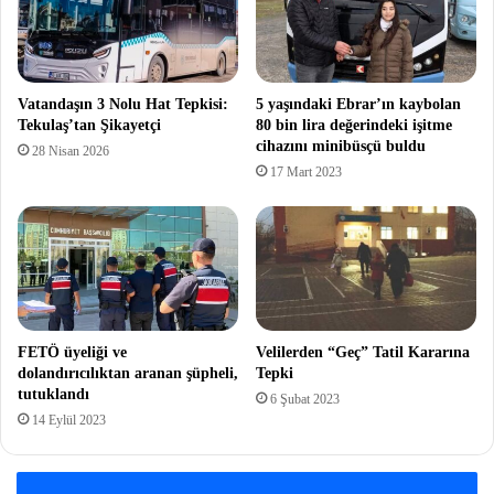
Vatandaşın 3 Nolu Hat Tepkisi:
5 yaşındaki Ebrar’ın kaybolan
Tekulaş’tan Şikayetçi
80 bin lira değerindeki işitme
cihazını minibüsçü buldu
28 Nisan 2026
17 Mart 2023
FETÖ üyeliği ve
Velilerden “Geç” Tatil Kararına
dolandırıcılıktan aranan şüpheli,
Tepki
tutuklandı
6 Şubat 2023
14 Eylül 2023