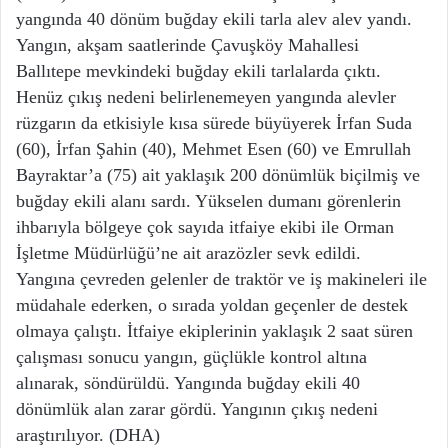
yangında 40 dönüm buğday ekili tarla alev alev yandı.
Yangın, akşam saatlerinde Çavuşköy Mahallesi
Ballıtepe mevkindeki buğday ekili tarlalarda çıktı.
Henüz çıkış nedeni belirlenemeyen yangında alevler
rüzgarın da etkisiyle kısa sürede büyüyerek İrfan Suda
(60), İrfan Şahin (40), Mehmet Esen (60) ve Emrullah
Bayraktar’a (75) ait yaklaşık 200 dönümlük biçilmiş ve
buğday ekili alanı sardı. Yükselen dumanı görenlerin
ihbarıyla bölgeye çok sayıda itfaiye ekibi ile Orman
İşletme Müdürlüğü’ne ait arazözler sevk edildi.
Yangına çevreden gelenler de traktör ve iş makineleri ile
müdahale ederken, o sırada yoldan geçenler de destek
olmaya çalıştı. İtfaiye ekiplerinin yaklaşık 2 saat süren
çalışması sonucu yangın, güçlükle kontrol altına
alınarak, söndürüldü. Yangında buğday ekili 40
dönümlük alan zarar gördü. Yangının çıkış nedeni
araştırılıyor. (DHA)