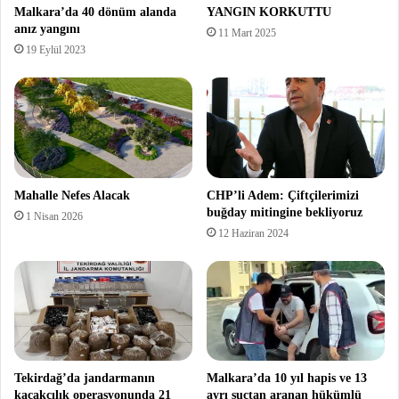
Malkara’da 40 dönüm alanda
YANGIN KORKUTTU
anız yangını
11 Mart 2025
19 Eylül 2023
Mahalle Nefes Alacak
CHP’li Adem: Çiftçilerimizi
buğday mitingine bekliyoruz
1 Nisan 2026
12 Haziran 2024
Tekirdağ’da jandarmanın
Malkara’da 10 yıl hapis ve 13
kaçakçılık operasyonunda 21
ayrı suçtan aranan hükümlü