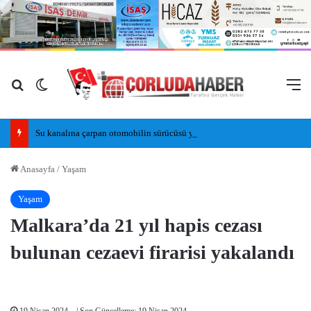
Arama yap ...
Dış görünümü değiştir
M
Su kanalına çarpan otomobilin sürücüsü yaralandı
Anasayfa
/
Yaşam
Yaşam
Malkara’da 21 yıl hapis cezası
bulunan cezaevi firarisi yakalandı
19 Nisan 2024
| Son Güncelleme: 19 Nisan 2024