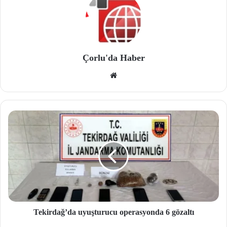
Çorlu'da Haber
We
b
site
si
Tekirdağ’da uyuşturucu operasyonda 6 gözaltı