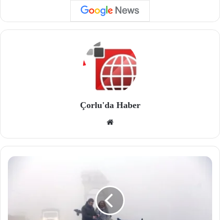
Çorlu'da Haber
We
b
site
si