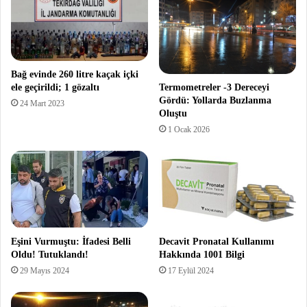
Bağ evinde 260 litre kaçak içki
ele geçirildi; 1 gözaltı
Termometreler -3 Dereceyi
Gördü: Yollarda Buzlanma
24 Mart 2023
Oluştu
1 Ocak 2026
Eşini Vurmuştu: İfadesi Belli
Decavit Pronatal Kullanımı
Oldu! Tutuklandı!
Hakkında 1001 Bilgi
29 Mayıs 2024
17 Eylül 2024