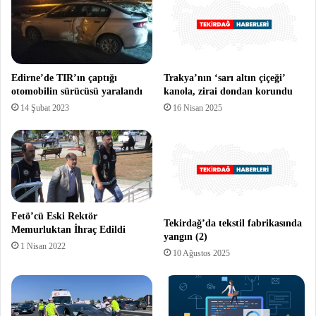
Edirne’de TIR’ın çaptığı
Trakya’nın ‘sarı altın çiçeği’
otomobilin sürücüsü yaralandı
kanola, zirai dondan korundu
14 Şubat 2023
16 Nisan 2025
Fetö’cü Eski Rektör
Tekirdağ’da tekstil fabrikasında
Memurluktan İhraç Edildi
yangın (2)
1 Nisan 2022
10 Ağustos 2025