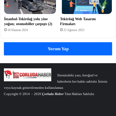
İstanbul-Tekirdağ yolu yine
Tekirdağ Web Tasarım
yoğun; otomobiller çarpıştı (2)
Firmaları
16 Haziran 2024
25 Ağustos 2025
Yorum Yap
Sitemizdeki yazı, fotoğraf ve
haberlerin her hakkı saklıdır. İzinsiz
veya kaynak gösterilemeden kullanılamaz.
Copyright © 2014 – 2026
Çorluda Haber
Tüm Hakları Saklıdır.