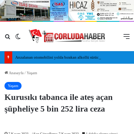
Arama yap ...
Dış görünümü değiştir
M
Arızalanan otomobilini yolda bırakan alkollü sürücü, kaldırımda uyudu
Anasayfa
/
Yaşam
Yaşam
Kurusıkı tabanca ile ateş açan
şüpheliye 5 bin 252 lira ceza
7 Kasım 2023
| Son Güncelleme: 7 Kasım 2023
1 dakika okuma süresi