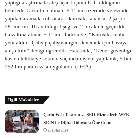
yaptığı araştırmada ateş açan kişinin E.T. olduğunu
belirledi. Gözaltına alınan E.T.’nin üzerinde ve evinde
yapılan aramada ruhsatsız 1 kurusıkı tabanca, 2 şarjör,
28 mermi, 10 av tüfeği fişeği ve 2 bıçak ele geçirildi.
Gözaltına alınan E.T.’nin ifadesinde, “Kurusıkı silahı
yeni aldım. Çalışıp çalışmadığını denemek için havaya
ateş ettim” dediği öğrenildi. Hakkında, ‘Genel güvenliği
kasten tehlikeye sokma’ suçundan işlem yapılarak, 5 bin
252 lira para cezası uygulandı. (DHA)
İlgili Makaleler
Çorlu Web Tasarım ve SEO Hizmetleri: WEB
SIGN ile Dijital Dünyada Öne Çıkın
25 Eylül 2024