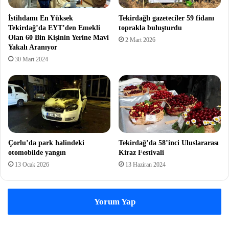
İstihdamı En Yüksek
Tekirdağlı gazeteciler 59 fidanı
Tekirdağ’da EYT’den Emekli
toprakla buluşturdu
Olan 60 Bin Kişinin Yerine Mavi
2 Mart 2026
Yakalı Aranıyor
30 Mart 2024
Çorlu’da park halindeki
Tekirdağ’da 58’inci Uluslararası
otomobilde yangın
Kiraz Festivali
13 Ocak 2026
13 Haziran 2024
Yorum Yap