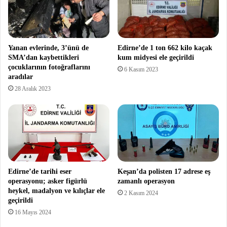
Yanan evlerinde, 3’ünü de
Edirne’de 1 ton 662 kilo kaçak
SMA’dan kaybettikleri
kum midyesi ele geçirildi
çocuklarının fotoğraflarını
6 Kasım 2023
aradılar
28 Aralık 2023
Edirne’de tarihi eser
Keşan’da polisten 17 adrese eş
operasyonu; asker figürlü
zamanlı operasyon
heykel, madalyon ve kılıçlar ele
2 Kasım 2024
geçirildi
16 Mayıs 2024