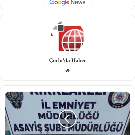
Çorlu'da Haber
We
b
site
si