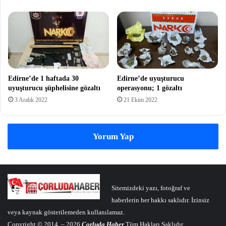
Edirne’de 1 haftada 30
Edirne’de uyuşturucu
uyuşturucu şüphelisine gözaltı
operasyonu; 1 gözaltı
3 Aralık 2022
21 Ekim 2022
Yorum Yap
Sitemizdeki yazı, fotoğraf ve
haberlerin her hakkı saklıdır. İzinsiz
veya kaynak gösterilemeden kullanılamaz.
Copyright © 2014 – 2026
Çorluda Haber
Tüm Hakları Saklıdır.