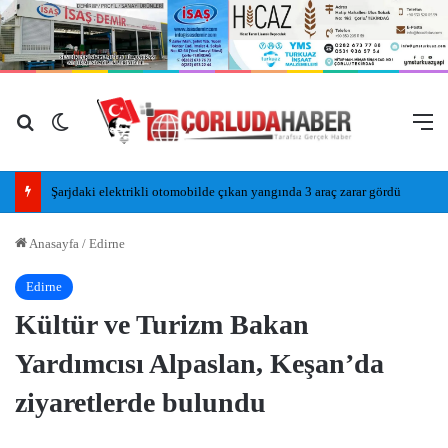
Arama yap ...
Dış görünümü değiştir
M
Şarjdaki elektrikli otomobilde çıkan yangında 3 araç zarar gördü
Anasayfa
/
Edirne
Edirne
Kültür ve Turizm Bakan
Yardımcısı Alpaslan, Keşan’da
ziyaretlerde bulundu