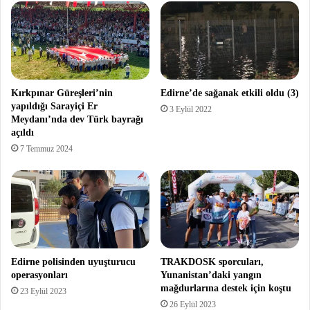
Kırkpınar Güreşleri’nin
Edirne’de sağanak etkili oldu (3)
yapıldığı Sarayiçi Er
3 Eylül 2022
Meydanı’nda dev Türk bayrağı
açıldı
7 Temmuz 2024
Edirne polisinden uyuşturucu
TRAKDOSK sporcuları,
operasyonları
Yunanistan’daki yangın
mağdurlarına destek için koştu
23 Eylül 2023
26 Eylül 2023