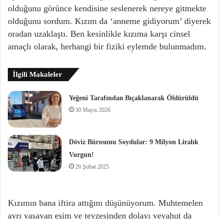
olduğunu görünce kendisine seslenerek nereye gitmekte
olduğunu sordum. Kızım da ‘anneme gidiyorum’ diyerek
oradan uzaklaştı. Ben kesinlikle kızıma karşı cinsel
amaçlı olarak, herhangi bir fiziki eylemde bulunmadım.
İlgili Makaleler
Yeğeni Tarafından Bıçaklanarak Öldürüldü
30 Mayıs 2026
Döviz Bürosunu Soydular: 9 Milyon Liralık
Vurgun!
26 Şubat 2025
Kızımın bana iftira attığını düşünüyorum. Muhtemelen
ayrı yaşayan eşim ve teyzesinden dolayı veyahut da