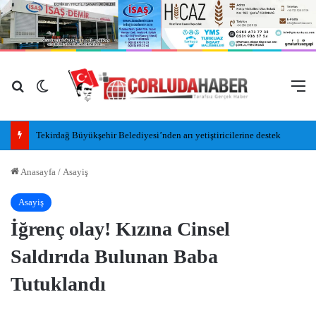
Arama yap ...
Dış görünümü değiştir
M
Tekirdağ Büyükşehir Belediyesi’nden arı yetiştiricilerine destek
Anasayfa
/
Asayiş
Asayiş
İğrenç olay! Kızına Cinsel
Saldırıda Bulunan Baba
Tutuklandı