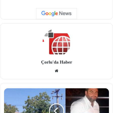
Çorlu'da Haber
We
b
site
si