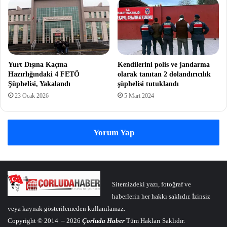
Yurt Dışına Kaçma
Kendilerini polis ve jandarma
Hazırlığındaki 4 FETÖ
olarak tanıtan 2 dolandırıcılık
Şüphelisi, Yakalandı
şüphelisi tutuklandı
23 Ocak 2026
5 Mart 2024
Yorum Yap
Sitemizdeki yazı, fotoğraf ve
haberlerin her hakkı saklıdır. İzinsiz
veya kaynak gösterilemeden kullanılamaz.
Copyright © 2014 – 2026
Çorluda Haber
Tüm Hakları Saklıdır.