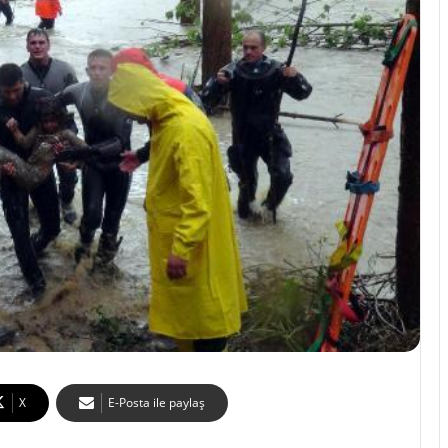
X
E-Posta ile paylaş