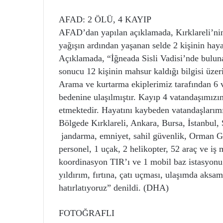
AFAD: 2 ÖLÜ, 4 KAYIP
AFAD’dan yapılan açıklamada, Kırklareli’nin
yağışın ardından yaşanan selde 2 kişinin hayat
Açıklamada, “İğneada Sisli Vadisi’nde buluna
sonucu 12 kişinin mahsur kaldığı bilgisi üzeri
Arama ve kurtarma ekiplerimiz tarafından 6 v
bedenine ulaşılmıştır. Kayıp 4 vatandaşımızı
etmektedir. Hayatını kaybeden vatandaşlarımız
Bölgede Kırklareli, Ankara, Bursa, İstanbul,
jandarma, emniyet, sahil güvenlik, Orman G
personel, 1 uçak, 2 helikopter, 52 araç ve i
koordinasyon TIR’ı ve 1 mobil baz istasyonu s
yıldırım, fırtına, çatı uçması, ulaşımda aksa
hatırlatıyoruz” denildi. (DHA)
FOTOĞRAFLI