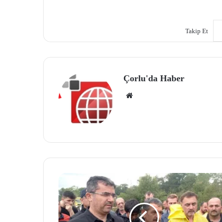
Takip Et
Çorlu'da Haber
We
b
site
si