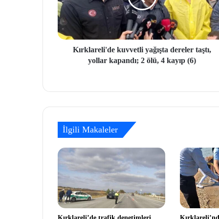
Kırklareli'de kuvvetli yağışta dereler taştı,
yollar kapandı; 2 ölü, 4 kayıp (6)
İlgili Makaleler
Kırklareli’de trafik denetimleri
Kırklareli’nd