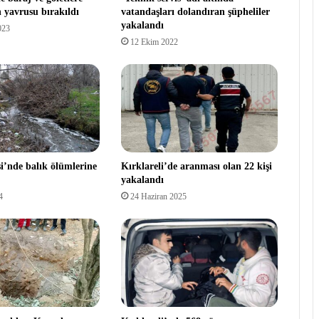
n yavrusu bırakıldı
vatandaşları dolandıran şüpheliler
yakalandı
023
12 Ekim 2022
si’nde balık ölümlerine
Kırklareli’de aranması olan 22 kişi
yakalandı
4
24 Haziran 2025