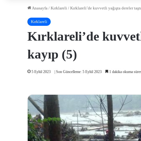
Anasayfa
/
Kırklareli
/
Kırklareli’de kuvvetli yağışta dereler taşt
Kırklareli
Kırklareli’de kuvvetl
kayıp (5)
5 Eylül 2023
| Son Güncelleme: 5 Eylül 2023
1 dakika okuma süres