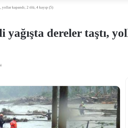
ı, yollar kapandı; 2 ölü, 4 kayıp (5)
i yağışta dereler taştı, yo
i