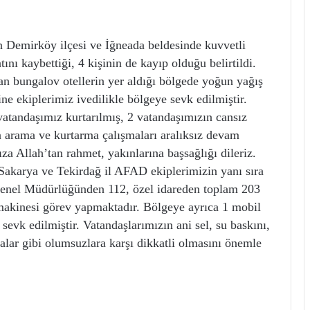
 Demirköy ilçesi ve İğneada beldesinde kuvvetli
ını kaybettiği, 4 kişinin de kayıp olduğu belirtildi.
n bungalov otellerin yer aldığı bölgede yoğun yağış
ne ekiplerimiz ivedilikle bölgeye sevk edilmiştir.
atandaşımız kurtarılmış, 2 vatandaşımızın cansız
n arama ve kurtarma çalışmaları aralıksız devam
a Allah’tan rahmet, yakınlarına başsağlığı dileriz.
 Sakarya ve Tekirdağ il AFAD ekiplerimizin yanı sıra
enel Müdürlüğünden 112, özel idareden toplam 203
ş makinesi görev yapmaktadır. Bölgeye ayrıca 1 mobil
evk edilmiştir. Vatandaşlarımızın ani sel, su baskını,
malar gibi olumsuzlara karşı dikkatli olmasını önemle