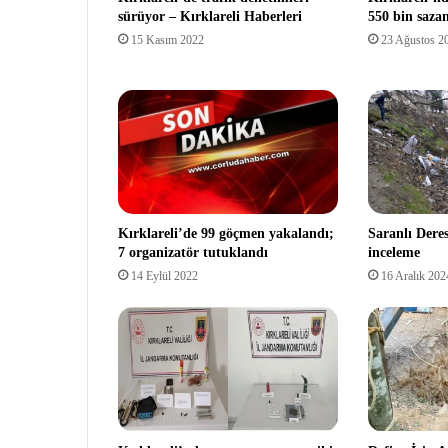
sürüyor – Kırklareli Haberleri
550 bin saza
15 Kasım 2022
23 Ağustos 2
Kırklareli’de 99 göçmen yakalandı;
Saranlı Dere
7 organizatör tutuklandı
inceleme
14 Eylül 2022
16 Aralık 202