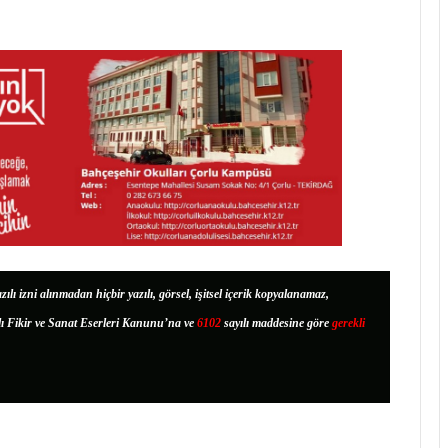
zılı izni alınmadan hiçbir yazılı, görsel, işitsel içerik kopyalanamaz,
lı Fikir ve Sanat Eserleri Kanunu’na ve
6102
sayılı maddesine göre
gerekli