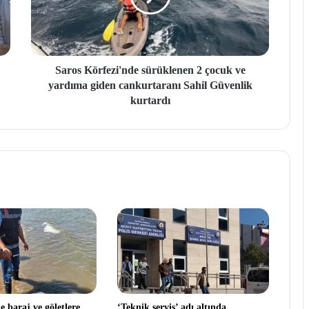
Saros Körfezi'nde sürüklenen 2 çocuk ve
yardıma giden cankurtaranı Sahil Güvenlik
kurtardı
e baraj ve göletlere
‘Teknik servis’ adı altında