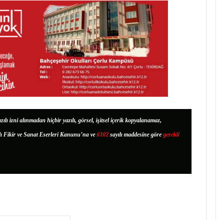
zılı izni alınmadan hiçbir yazılı, görsel, işitsel içerik kopyalanamaz,
lı Fikir ve Sanat Eserleri Kanunu’na ve
6102
sayılı maddesine göre
gerekli