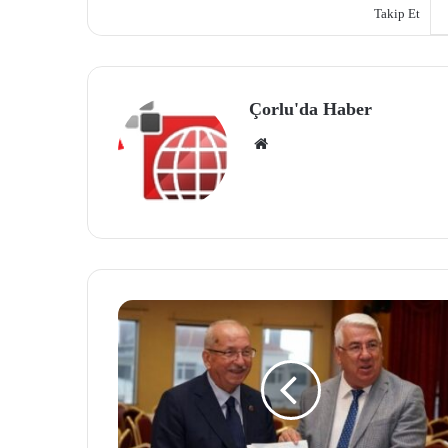
Takip Et
Çorlu'da Haber
We
b
site
si