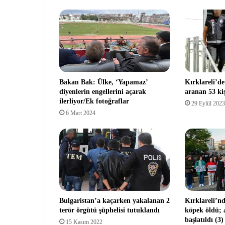
Bakan Bak: Ülke, ‘Yapamaz’
Kırklareli’de
diyenlerin engellerini açarak
aranan 53 ki
ilerliyor/Ek fotoğraflar
29 Eylül 2023
6 Mart 2024
Bulgaristan’a kaçarken yakalanan 2
Kırklareli’n
terör örgütü şüphelisi tutuklandı
köpek öldü; 
başlatıldı (3)
15 Kasım 2022