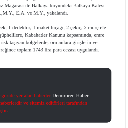
viz Mağarası ile Balkaya köyündeki Balkaya Kalesi
.,M.Y., E.A. ve M.Y., yakalandı.
ek, 1 dedektör, 1 maket bıçağı, 2 çekiç, 2 murç ele
a şüphelilere, Kabahatler Kanunu kapsamında, emre
isk taşıyan bölgelerde, ormanlara girişlerin ve
reğince toplam 1743 lira para cezası uygulandı.
egoride yer alan haberler
Demirören Haber
aberlerdir ve sitemiz editörleri tarafından
tır.