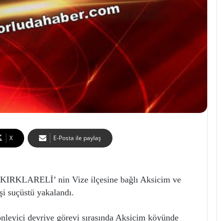
X
E-Posta ile paylaş
KLARELİ’ nin Vize ilçesine bağlı Aksicim ve
şi suçüstü yakalandı.
önleyici devriye görevi sırasında Aksicim köyünde