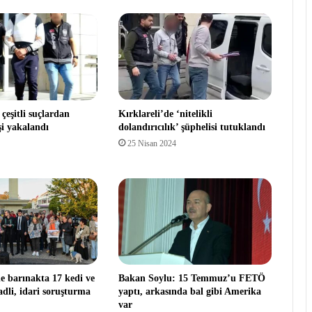
 çeşitli suçlardan
Kırklareli’de ‘nitelikli
şi yakalandı
dolandırıcılık’ şüphelisi tutuklandı
25 Nisan 2024
de barınakta 17 kedi ve
Bakan Soylu: 15 Temmuz’u FETÖ
adli, idari soruşturma
yaptı, arkasında bal gibi Amerika
var