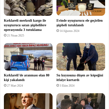
Kırklareli merkezli kargo ile
Evinde uyuşturucu ele geçirilen
uyuşturucu satan şüphelilere
şüpheli tutuklandı
operasyonda 3 tutuklama
14 Ağustos 2024
21 Nisan 2025
Kırklareli’de aranması olan 80
Su kuyusuna düşen av köpeğini
kişi yakalandı
itfaiye kurtardı
27 Mart 2024
3 Ekim 2024