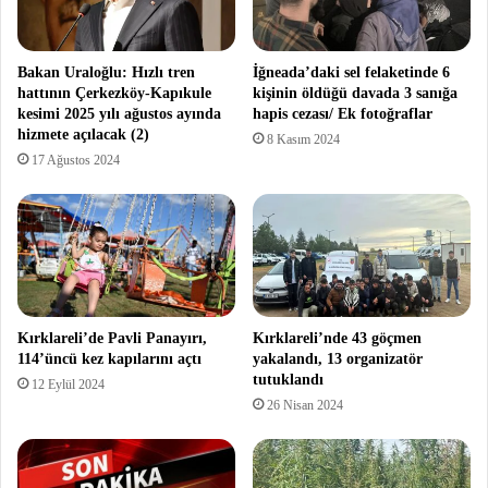
Bakan Uraloğlu: Hızlı tren
İğneada’daki sel felaketinde 6
hattının Çerkezköy-Kapıkule
kişinin öldüğü davada 3 sanığa
kesimi 2025 yılı ağustos ayında
hapis cezası/ Ek fotoğraflar
hizmete açılacak (2)
8 Kasım 2024
17 Ağustos 2024
Kırklareli’de Pavli Panayırı,
Kırklareli’nde 43 göçmen
114’üncü kez kapılarını açtı
yakalandı, 13 organizatör
tutuklandı
12 Eylül 2024
26 Nisan 2024