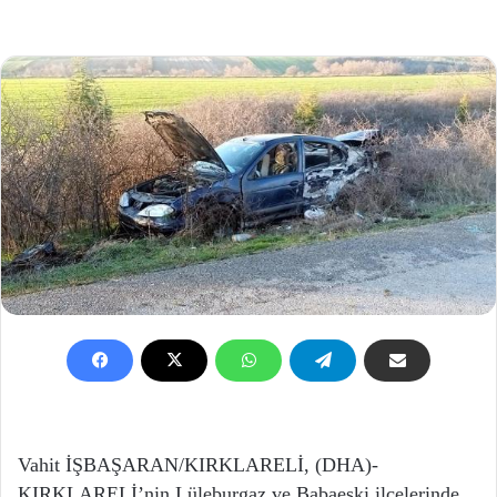
Vahit İŞBAŞARAN/KIRKLARELİ, (DHA)-
KIRKLARELİ’nin Lüleburgaz ve Babaeski ilçelerinde