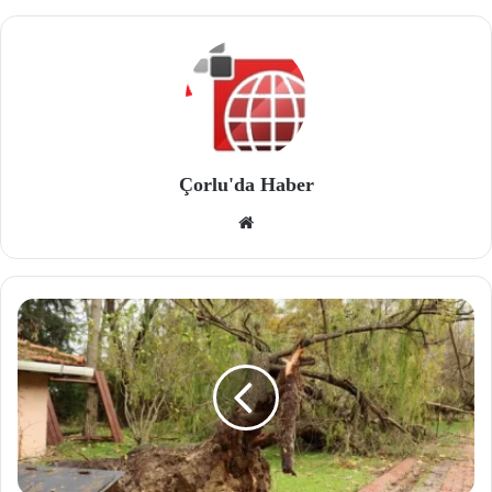
Çorlu'da Haber
We
b
site
si