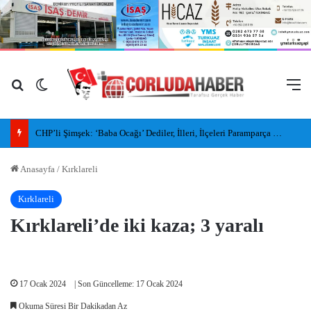
Arama yap ...
Dış görünümü değiştir
M
CHP’li Şimşek: ‘Baba Ocağı’ Dediler, İlleri, İlçeleri Paramparça Edip Gittiler
Anasayfa
/
Kırklareli
Kırklareli
Kırklareli’de iki kaza; 3 yaralı
17 Ocak 2024
| Son Güncelleme: 17 Ocak 2024
Okuma Süresi Bir Dakikadan Az