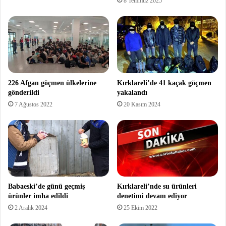
8 Temmuz 2025
226 Afgan göçmen ülkelerine
Kırklareli’de 41 kaçak göçmen
gönderildi
yakalandı
7 Ağustos 2022
20 Kasım 2024
Babaeski’de günü geçmiş
Kırklareli’nde su ürünleri
ürünler imha edildi
denetimi devam ediyor
2 Aralık 2024
25 Ekim 2022