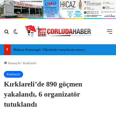
Arama yap ...
Dış görünümü değiştir
M
Mahsun Kırmızıgül: Ülkemizde barış havası esiyor umarım kalıcı olur, umarım yapıcı olur
Anasayfa
/
Kırklareli
Kırklareli
Kırklareli’de 890 göçmen
yakalandı, 6 organizatör
tutuklandı