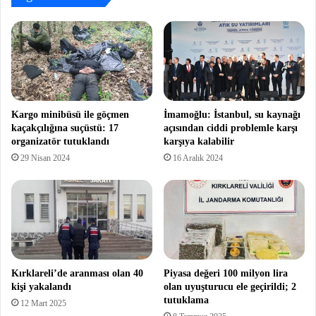
Kargo minibüsü ile göçmen
İmamoğlu: İstanbul, su kaynağı
kaçakçılığına suçüstü: 17
açısından ciddi problemle karşı
organizatör tutuklandı
karşıya kalabilir
29 Nisan 2024
16 Aralık 2024
Kırklareli’de aranması olan 40
Piyasa değeri 100 milyon lira
kişi yakalandı
olan uyuşturucu ele geçirildi; 2
tutuklama
12 Mart 2025