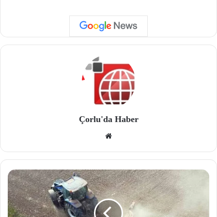
Çorlu'da Haber
We
b
site
si