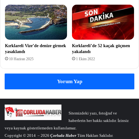
Kırklareli Vize’de denize girmek
Kırklareli’de 52 kaçak göçmen
yasaklandı
yakalandı
10 Haziran 2025
1 Ekim 2022
Yorum Yap
Sitemizdeki yazı, fotoğraf ve
haberlerin her hakkı saklıdır. İzinsiz
veya kaynak gösterilemeden kullanılamaz.
Copyright © 2014 – 2026
Çorluda Haber
Tüm Hakları Saklıdır.