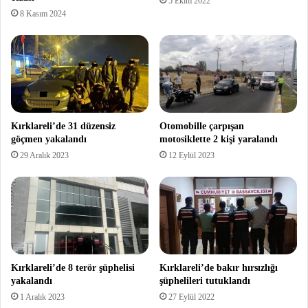
5 Ekim 2022
8 Kasım 2024
Kırklareli’de 31 düzensiz
Otomobille çarpışan
göçmen yakalandı
motosiklette 2 kişi yaralandı
29 Aralık 2023
12 Eylül 2023
Kırklareli’de 8 terör şüphelisi
Kırklareli’de bakır hırsızlığı
yakalandı
şüphelileri tutuklandı
1 Aralık 2023
27 Eylül 2022