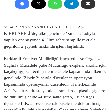
Vahit İŞBAŞARAN/KIRKLARELİ, (DHA)-
KIRKLARELİ’de, ülke genelinde ‘Zincir 2’ adıyla
yapılan operasyonda 41 litre sahte şarap ile rakı ele
geçirildi, 2 şüpheli hakkında işlem başlatıldı.
Kırklareli Emniyet Müdürlüğü Kaçakçılık ve Organize
Suçlarla Mücadele Şube Müdürlüğü ekipleri, alkollü içki
kaçakçılığı, sahteciliği ile mücadele kapsamında ülkemiz
genelinde ‘Zincir 2’ adıyla düzenlenen operasyon
kapsamında operasyonlar düzenledi. İl merkezinde
A.G.’ye ait 3 adreste yapılan aramalarda, plastik şişelere
doldurulmuş halde 41 litre sahte şarap, Lüleburgaz
ilçesinde L.K. ait evde ise rakı şişelerine doldurulmuş
sahte alkollü içki ele geçirildi. Gözaltına alınan 2 şüpheli