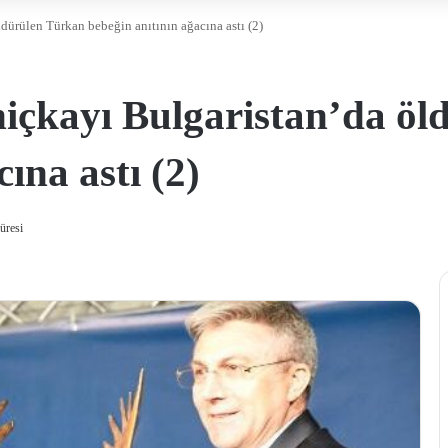
dürülen Türkan bebeğin anıtının ağacına astı (2)
niçkayı Bulgaristan’da ö
ına astı (2)
üresi