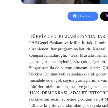
Facebook
‘TÜRKİYE VE BULGARİSTAN’DA BARIŞ
CHP Genel Başkanı ve Millet İttifakı Cumhu
düzenlenen iftar programına katıldı. Kırcaali
konuşan Kılıçdaroğlu, “Gazi Mustafa Kemal 
geçirmiştir ama söylediği söz çok değerlidir;
Bulgaristan’da da barışın olmasını isteriz. Ç
Türkiye Cumhuriyeti vatandaşı olarak görev y
mücadele eden çok sayıda yurttaşlarımız var. 
kültürlerimizin ortaklaşması ve gelişmesi açı
‘HAK, DEMOKRASİ, ADALET İSTİYORU
Türkiye’nin seçim sürecine girdiğini ve 14 M
“Elbette ki çifte vatandaş olan çok sayıda siz