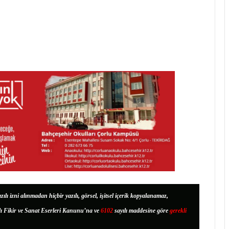
zılı izni alınmadan hiçbir yazılı, görsel, işitsel içerik kopyalanamaz,
lı Fikir ve Sanat Eserleri Kanunu’na ve
6102
sayılı maddesine göre
gerekli