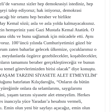
li’de varsınız sizler hep demokrasiyi istediniz, hep
 şeyi talep ediyoruz; hak istiyoruz, demokrasi
nacağı bir ortamı hep beraber ve birlikte
Bay Kemal sözü; asla ve asla yolda kalmayacaksınız.
zin hemşeriniz yani Gazi Mustafa Kemal Atatürk. O
yana oldu ve bunu sağlamak için mücadele etti. Aynı
ruz. 100’üncü yılında Cumhuriyetimizi güzel bir
orum zaten baharlar gelecek ülkemize, çocuklarımız o
a, meydanlarda özgürce gezebilecekler, koşabilecekler,
unların tamamını beraber gerçekleştireceğiz ve bunun
u temel görevlerimizden birisi olacak” diye konuştu.
, YAŞAM TARZINI SİYASETE ALET ETMEYELİM’
uğunu hatırlatan Kılıçdaroğlu, “Onların da bütün
yüreğimle onlara da selamlarımı, saygılarımı
ni, yaşam tarzını siyasete alet etmeyelim. Herkes
es inancıyla yüce Yaradan’a hesabını vermeli,
ı. Emin olun yeni bir sayfayı açacağız, emin olun