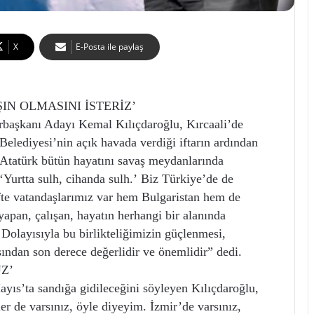
X
E-Posta ile paylaş
IN OLMASINI İSTERİZ’
rbaşkanı Adayı Kemal Kılıçdaroğlu, Kırcaali’de
 Belediyesi’nin açık havada verdiği iftarın ardından
Atatürk bütün hayatını savaş meydanlarında
 ‘Yurtta sulh, cihanda sulh.’ Biz Türkiye’de de
ifte vatandaşlarımız var hem Bulgaristan hem de
apan, çalışan, hayatın herhangi bir alanında
Dolayısıyla bu birlikteliğimizin güçlenmesi,
sından son derece değerlidir ve önemlidir” dedi.
Z’
ayıs’ta sandığa gidileceğini söyleyen Kılıçdaroğlu,
ler de varsınız, öyle diyeyim. İzmir’de varsınız,