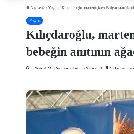
Anasayfa
/
Yaşam
/
Kılıçdaroğlu, marteniçkayı Bulgaristan’da öl
Yaşam
Kılıçdaroğlu, marte
bebeğin anıtının ağac
15 Nisan 2023
| Son Güncelleme: 15 Nisan 2023
2 dakika okuma s