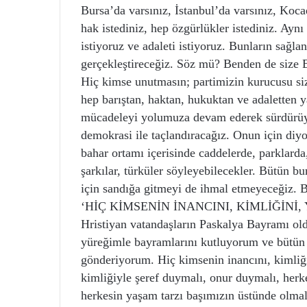
Bursa’da varsınız, İstanbul’da varsınız, Kocae
hak istediniz, hep özgürlükler istediniz. Aynı
istiyoruz ve adaleti istiyoruz. Bunların sağla
gerçekleştireceğiz. Söz mü? Benden de size 
Hiç kimse unutmasın; partimizin kurucusu si
hep barıştan, haktan, hukuktan ve adaletten 
mücadeleyi yolumuza devam ederek sürdürüyo
demokrasi ile taçlandıracağız. Onun için diy
bahar ortamı içerisinde caddelerde, parklard
şarkılar, türküler söyleyebilecekler. Bütün b
için sandığa gitmeyi de ihmal etmeyeceğiz. B
‘HİÇ KİMSENİN İNANCINI, KİMLİĞİNİ
Hristiyan vatandaşların Paskalya Bayramı old
yüreğimle bayramlarını kutluyorum ve bütün 
gönderiyorum. Hiç kimsenin inancını, kimliği
kimliğiyle şeref duymalı, onur duymalı, herk
herkesin yaşam tarzı başımızın üstünde olmal