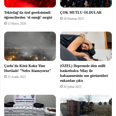
Tekirdağ’da özel gereksinimli
ÇOK MUTLU OLDULAR
öğrencilerden ‘el emeği’ sergisi
18 Haziran 2025
13 Mayıs 2026
Çorlu’da Kötü Koku Yine
(ÖZEL) Depremde ölen milli
Hortladı! ”Nefes Alamıyoruz”
basketbolcu Nilay ile
babaannesinin son görüntüleri
25 Aralık 2022
enkazdan çıktı
28 Şubat 2023