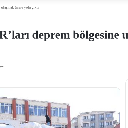
 ulaşmak üzere yola çıktı
’ları deprem bölgesine u
esi