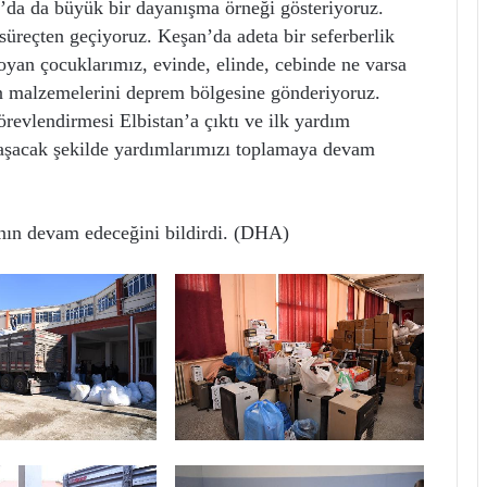
da da büyük bir dayanışma örneği gösteriyoruz.
süreçten geçiyoruz. Keşan’da adeta bir seferberlik
oyan çocuklarımız, evinde, elinde, cebinde ne varsa
ın malzemelerini deprem bölgesine gönderiyoruz.
revlendirmesi Elbistan’a çıktı ve ilk yardım
aşacak şekilde yardımlarımızı toplamaya devam
ın devam edeceğini bildirdi. (DHA)