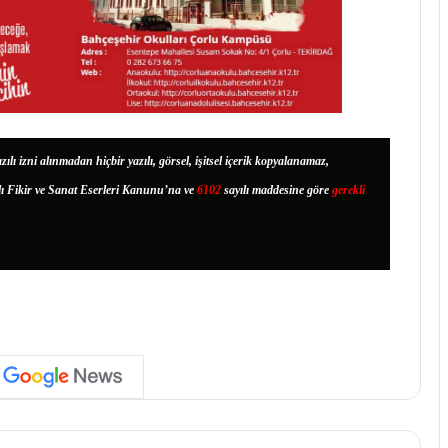
zılı izni alınmadan hiçbir yazılı, görsel, işitsel içerik kopyalanamaz,
lı Fikir ve Sanat Eserleri Kanunu’na ve
6102
sayılı maddesine göre
gerekli