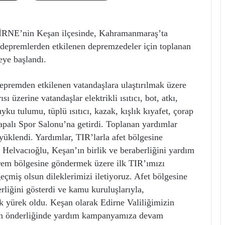
NE’nin Keşan ilçesinde, Kahramanmaraş’ta
depremlerden etkilenen depremzedeler için toplanan
eye başlandı.
premden etkilenen vatandaşlara ulaştırılmak üzere
 üzerine vatandaşlar elektrikli ısıtıcı, bot, atkı,
yku tulumu, tüplü ısıtıcı, kazak, kışlık kıyafet, çorap
Kapalı Spor Salonu’na getirdi. Toplanan yardımlar
yüklendi. Yardımlar, TIR’larla afet bölgesine
Helvacıoğlu, Keşan’ın birlik ve beraberliğini yardım
rem bölgesine göndermek üzere ilk TIR’ımızı
eçmiş olsun dileklerimizi iletiyoruz. Afet bölgesine
rliğini gösterdi ve kamu kuruluşlarıyla,
ek yürek oldu. Keşan olarak Edirne Valiliğimizin
n önderliğinde yardım kampanyamıza devam