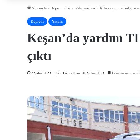
Anasayfa
/
Deprem
/
Keşan’da yardım TIR’ları deprem bölgesine
Deprem
Yaşam
Keşan’da yardım TIR
çıktı
7 Şubat 2023
| Son Güncelleme: 16 Şubat 2023
1 dakika okuma sür