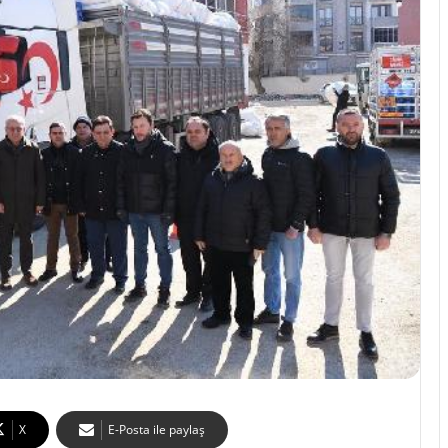
X
E-Posta ile paylaş