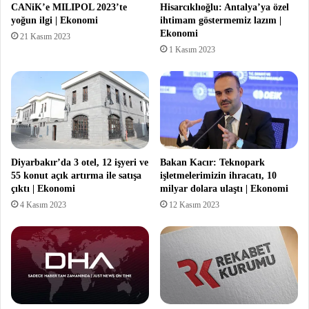
CANiK’e MILIPOL 2023’te
Hisarcıklıoğlu: Antalya’ya özel
yoğun ilgi | Ekonomi
ihtimam göstermemiz lazım |
Ekonomi
21 Kasım 2023
1 Kasım 2023
Diyarbakır’da 3 otel, 12 işyeri ve
Bakan Kacır: Teknopark
55 konut açık artırma ile satışa
işletmelerimizin ihracatı, 10
çıktı | Ekonomi
milyar dolara ulaştı | Ekonomi
4 Kasım 2023
12 Kasım 2023