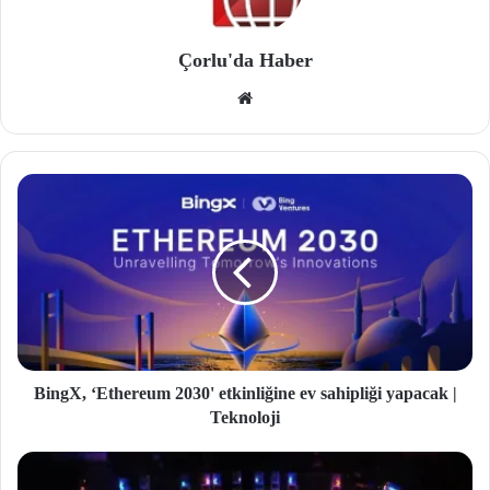
Çorlu'da Haber
We
b
site
si
BingX, ‘Ethereum 2030' etkinliğine ev sahipliği yapacak |
Teknoloji