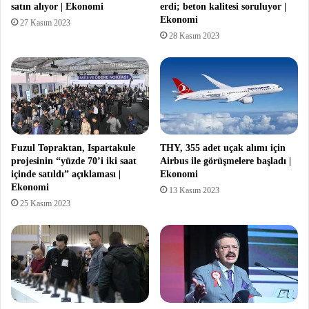
satın alıyor | Ekonomi
erdi; beton kalitesi soruluyor |
Ekonomi
27 Kasım 2023
28 Kasım 2023
Fuzul Topraktan, Ispartakule
THY, 355 adet uçak alımı için
projesinin “yüzde 70’i iki saat
Airbus ile görüşmelere başladı |
içinde satıldı” açıklaması |
Ekonomi
Ekonomi
13 Kasım 2023
25 Kasım 2023