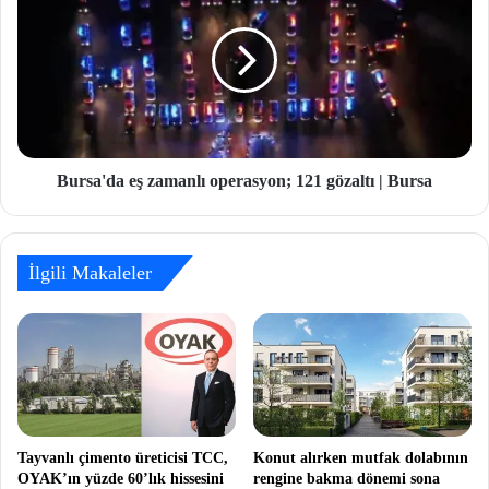
Bursa'da eş zamanlı operasyon; 121 gözaltı | Bursa
İlgili Makaleler
Tayvanlı çimento üreticisi TCC,
Konut alırken mutfak dolabının
OYAK’ın yüzde 60’lık hissesini
rengine bakma dönemi sona