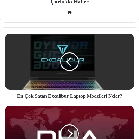
Çorlu'da Haber
We
b
site
si
En Çok Satan Excalibur Laptop Modelleri Neler?