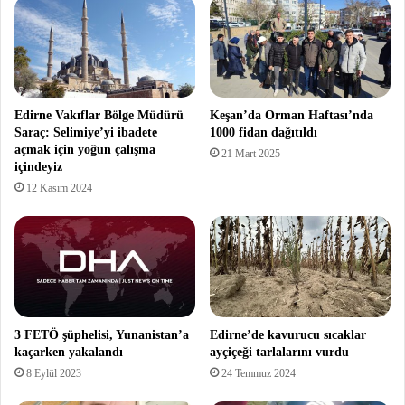
Edirne Vakıflar Bölge Müdürü
Keşan’da Orman Haftası’nda
Saraç: Selimiye’yi ibadete
1000 fidan dağıtıldı
açmak için yoğun çalışma
21 Mart 2025
içindeyiz
12 Kasım 2024
3 FETÖ şüphelisi, Yunanistan’a
Edirne’de kavurucu sıcaklar
kaçarken yakalandı
ayçiçeği tarlalarını vurdu
8 Eylül 2023
24 Temmuz 2024