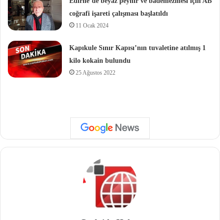
Edirne’de beyaz peynir ve bademezmesi için AB
coğrafi işareti çalışması başlatıldı
11 Ocak 2024
Kapıkule Sınır Kapısı’nın tuvaletine atılmış 1
kilo kokain bulundu
25 Ağustos 2022