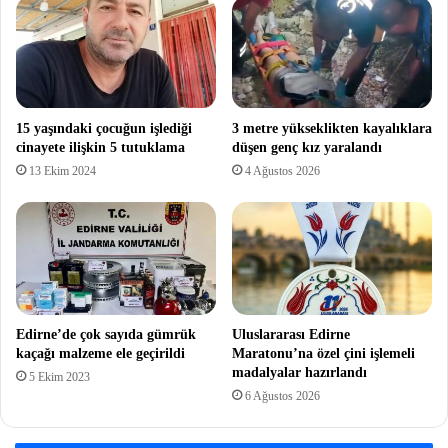
15 yaşındaki çocuğun işlediği
3 metre yükseklikten kayalıklara
cinayete ilişkin 5 tutuklama
düşen genç kız yaralandı
13 Ekim 2024
4 Ağustos 2026
Edirne’de çok sayıda gümrük
Uluslararası Edirne
kaçağı malzeme ele geçirildi
Maratonu’na özel çini işlemeli
madalyalar hazırlandı
5 Ekim 2023
6 Ağustos 2026