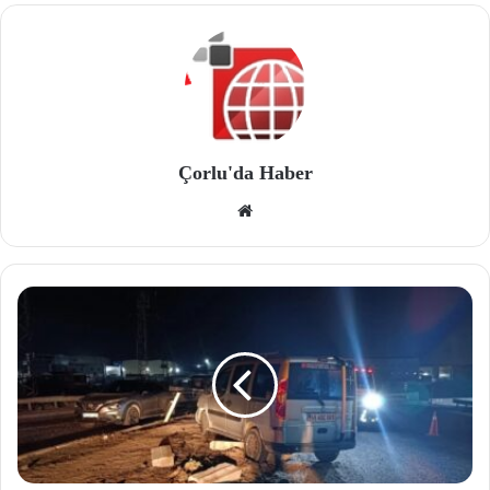
Çorlu'da Haber
We
b
site
si