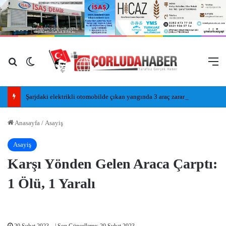
Arama yap ...
Dış görünümü değiştir
M
Şarjdaki elektrikli otomobilde çıkan yangında 3 araç zarar gördü
Anasayfa
/
Asayiş
Asayiş
Karşı Yönden Gelen Araca Çarptı:
1 Ölü, 1 Yaralı
20 Şubat 2023
| Son Güncelleme: 20 Şubat 2023