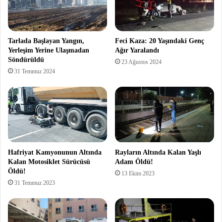
Tarlada Başlayan Yangın,
Feci Kaza: 20 Yaşındaki Genç
Yerleşim Yerine Ulaşmadan
Ağır Yaralandı
Söndürüldü
23 Ağustos 2024
31 Temmuz 2024
Hafriyat Kamyonunun Altında
Rayların Altında Kalan Yaşlı
Kalan Motosiklet Sürücüsü
Adam Öldü!
Öldü!
13 Ekim 2023
31 Temmuz 2023