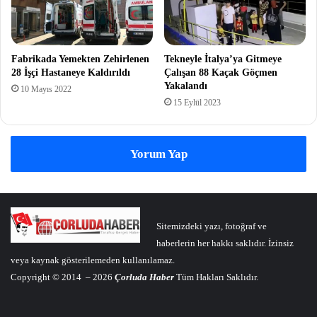
Fabrikada Yemekten Zehirlenen
Tekneyle İtalya’ya Gitmeye
28 İşçi Hastaneye Kaldırıldı
Çalışan 88 Kaçak Göçmen
Yakalandı
10 Mayıs 2022
15 Eylül 2023
Yorum Yap
Sitemizdeki yazı, fotoğraf ve
haberlerin her hakkı saklıdır. İzinsiz
veya kaynak gösterilemeden kullanılamaz.
Copyright © 2014 – 2026
Çorluda Haber
Tüm Hakları Saklıdır.