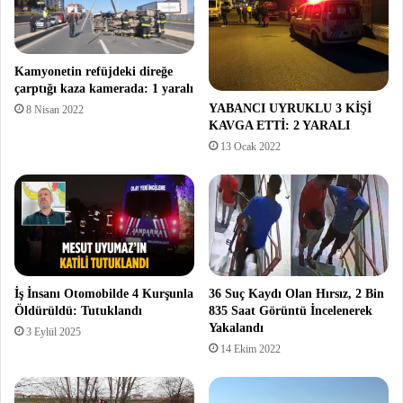
Kamyonetin refüjdeki direğe
çarptığı kaza kamerada: 1 yaralı
YABANCI UYRUKLU 3 KİŞİ
8 Nisan 2022
KAVGA ETTİ: 2 YARALI
13 Ocak 2022
İş İnsanı Otomobilde 4 Kurşunla
36 Suç Kaydı Olan Hırsız, 2 Bin
Öldürüldü: Tutuklandı
835 Saat Görüntü İncelenerek
Yakalandı
3 Eylül 2025
14 Ekim 2022