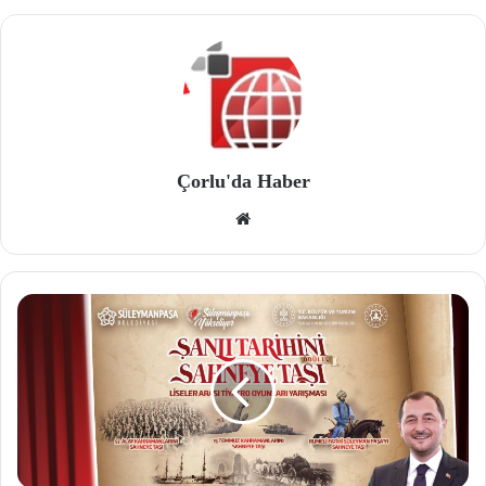
Çorlu'da Haber
We
b
site
si