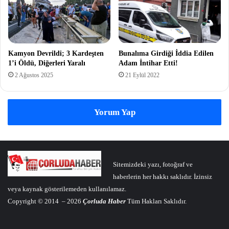
Kamyon Devrildi; 3 Kardeşten
Bunalıma Girdiği İddia Edilen
1’i Öldü, Diğerleri Yaralı
Adam İntihar Etti!
2 Ağustos 2025
21 Eylül 2022
Yorum Yap
Sitemizdeki yazı, fotoğraf ve
haberlerin her hakkı saklıdır. İzinsiz
veya kaynak gösterilemeden kullanılamaz.
Copyright © 2014 – 2026
Çorluda Haber
Tüm Hakları Saklıdır.