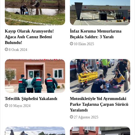
Kayıp Olarak Aranıyordu!
İnfaz Koruma Memurlarına
Ağaca Asılı Cansız Bedeni
Bıçakla Saldırı: 3 Yaralı
Bulundu!
10 Ekim 2025
8 Ocak 2024
Tefecilik Şüphelisi Yakalandı
Motosikletiyle Yol Ayrımındaki
Parke Taşlarına Çarpan Sürücü
10 Mayıs 2024
Yaralandı
27 Ağustos 2025