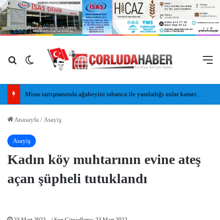
Arama yap ...
Dış görünümü değiştir
M
Miras tartışmasında ağabeyini tabanca ile yaraladığı anlar kamerada
Anasayfa
/
Asayiş
Asayiş
Kadın köy muhtarının evine ateş
açan şüpheli tutuklandı
23 Mart 2022
| Son Güncelleme: 23 Mart 2022