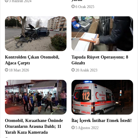
3 Haziran 2024
6 Ocak 2025
Kontrolden Çıkan Otomobil,
Tapuda Rüşvet Operasyonu; 8
Ağaca Çarptı
Gözaltı
18 Mart 2026
20 Aralık 2023
Otomobil, Kıraathane Önünde
İlaç İçerek İntihar Etmek İstedi!
Oturanların Arasına Daldı; 11
5 Ağustos 2022
Yaralı Kaza Kamerada