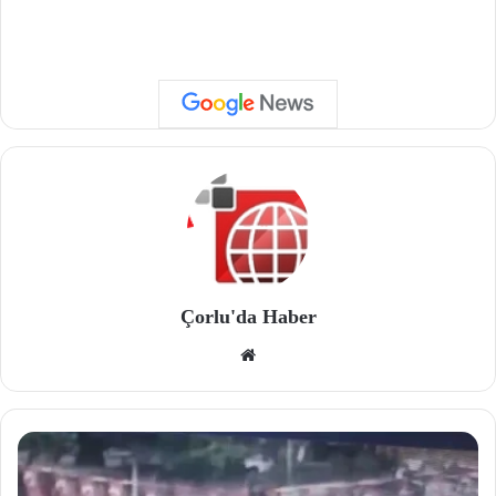
Çorlu'da Haber
We
b
site
si