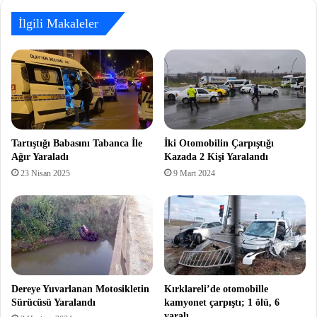
İlgili Makaleler
Tartıştığı Babasını Tabanca İle
İki Otomobilin Çarpıştığı
Ağır Yaraladı
Kazada 2 Kişi Yaralandı
23 Nisan 2025
9 Mart 2024
Dereye Yuvarlanan Motosikletin
Kırklareli’de otomobille
Sürücüsü Yaralandı
kamyonet çarpıştı; 1 ölü, 6
yaralı