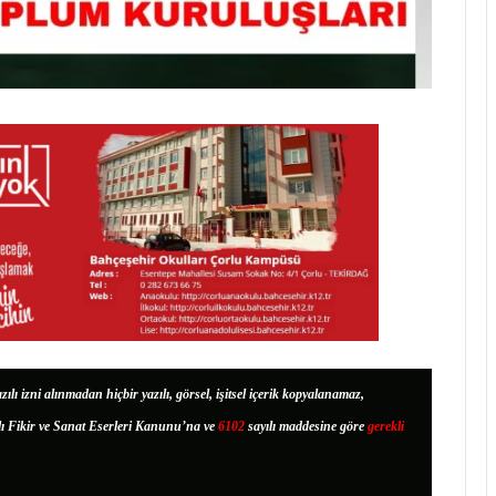
zılı izni alınmadan hiçbir yazılı, görsel, işitsel içerik kopyalanamaz,
lı Fikir ve Sanat Eserleri Kanunu’na ve
6102
sayılı maddesine göre
gerekli