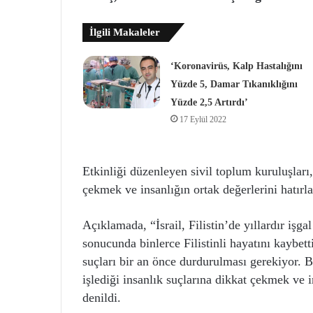
İlgili Makaleler
‘Koronavirüs, Kalp Hastalığını
Yüzde 5, Damar Tıkanıklığını
Yüzde 2,5 Artırdı’
17 Eylül 2022
Etkinliği düzenleyen sivil toplum kuruluşları, 
çekmek ve insanlığın ortak değerlerini hatırla
Açıklamada, “İsrail, Filistin’de yıllardır işga
sonucunda binlerce Filistinli hayatını kaybetti
suçları bir an önce durdurulması gerekiyor. Bi
işlediği insanlık suçlarına dikkat çekmek ve i
denildi.