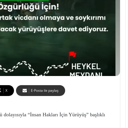
X
E-Posta ile paylaş
 dolayısıyla “İnsan Hakları İçin Yürüyüş” başlıklı