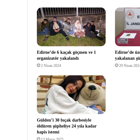
Edirne’de 6 kaçak göçmen ve 1
Edirne’de üze
organizatör yakalandı
yakalanan şü
2 Nisan 2024
29 Nisan 202
Gülden’i 30 bıçak darbesiyle
öldüren şüpheliye 24 yıla kadar
hapis istemi
13 Mayıs 2025