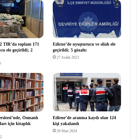
2 TIR’da toplam 171
Edirne’de uyuşturucu ve silah ele
cu ele geçirildi; 2
geçirildi; 5 gözaltı
27 Aralık 2023
5
rsitesi’nde, Osmanlı
Edirne’de aranma kaydı olan 124
ları için kitaplık
kişi yakalandı
28 Mart 2024
22