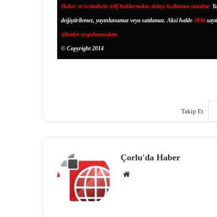
Haber ve resimlerin telif haklarından dolayı kullanımı yasaktır
.
Ya
değiştirilemez, yayınlanamaz veya satılamaz. Aksi halde
5846
sayı
işlemler uygulanacaktır.
© Copyright 2014
Takip Et
Çorlu'da Haber
We
b
site
si