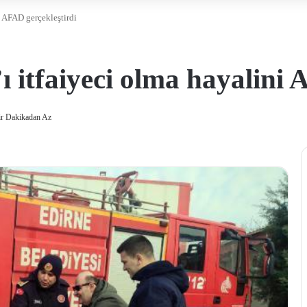
i AFAD gerçekleştirdi
ı itfaiyeci olma hayalini 
r Dakikadan Az