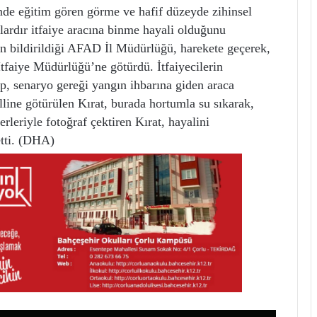
de eğitim gören görme ve hafif düzeyde zihinsel
llardır itfaiye aracına binme hayali olduğunu
inin bildirildiği AFAD İl Müdürlüğü, harekete geçerek,
tfaiye Müdürlüğü’ne götürdü. İtfaiyecilerin
ilip, senaryo gereği yangın ihbarına giden araca
alline götürülen Kırat, burada hortumla su sıkarak,
 erleriyle fotoğraf çektiren Kırat, hayalini
etti. (DHA)