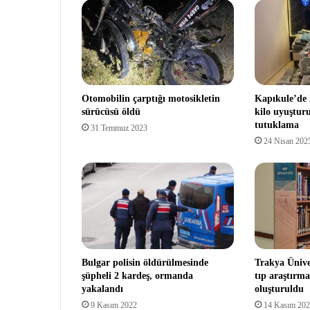
Otomobilin çarptığı motosikletin
Kapıkule’de 
sürücüsü öldü
kilo uyuşturu
tutuklama
31 Temmuz 2023
24 Nisan 202
Bulgar polisin öldürülmesinde
Trakya Ünive
şüpheli 2 kardeş, ormanda
tıp araştırma
yakalandı
oluşturuldu
9 Kasım 2022
14 Kasım 20