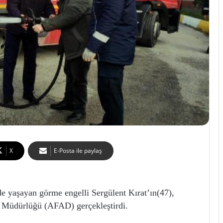
X
E-Posta ile paylaş
şayan görme engelli Sergülent Kırat’ın(47),
um Müdürlüğü (AFAD) gerçekleştirdi.