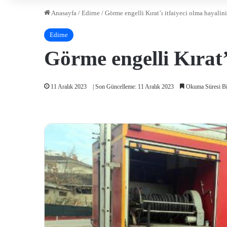
Anasayfa
/
Edirne
/
Görme engelli Kırat’ı itfaiyeci olma hayalin
Edirne
Görme engelli Kırat’
11 Aralık 2023
| Son Güncelleme: 11 Aralık 2023
Okuma Süresi Bi