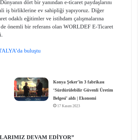
“Dünyanın dört bir yanından e-ticaret paydaşlarını
i iş birliklerine ev sahipliği yapıyoruz. Diğer
et odaklı eğitimler ve istihdam çalışmalarına
in de önemli bir referans olan WORLDEF E-Ticaret
i.
Konya Şeker’in 3 fabrikası
‘Sürdürülebilir Güvenli Üretim
Belgesi’ aldı | Ekonomi
17 Kasım 2023
ALARIMIZ DEVAM EDİYOR”