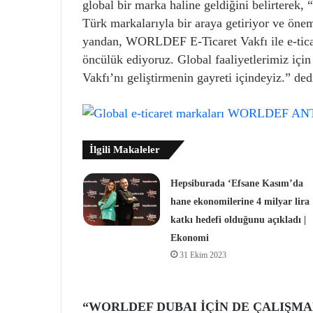
global bir marka haline geldiğini belirterek, 
Türk markalarıyla bir araya getiriyor ve öneml
yandan, WORLDEF E-Ticaret Vakfı ile e-ticar
öncülük ediyoruz. Global faaliyetlerimiz iç
Vakfı’nı geliştirmenin gayreti içindeyiz.” ded
İlgili Makaleler
Hepsiburada ‘Efsane Kasım’da
hane ekonomilerine 4 milyar lira
katkı hedefi olduğunu açıkladı |
Ekonomi
31 Ekim 2023
“WORLDEF DUBAI İÇİN DE ÇALIŞM