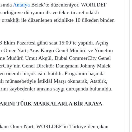
asında
Antalya
Belek’te düzenleniyor. WORLDEF
orluğu ve dünyanın ilk ve tek e-ticaret odaklı
ortaklığı ile düzenlenen etkinlikte 10 ülkeden binden
im Pazartesi günü saat 15:00’te yapıldı. Açılış
 Ömer Nart, Aras Kargo Genel Müdürü ve Yönetim
tirme Müdürü Umut Akgül, Dubai CommerCity Genel
City’nin Genel Direktör Danışmanı Johnny Malek
nden önemli birçok isim katıldı. Programın başında
ı münasebetiyle İstiklâl Marşı okunarak, Atatürk,
atlarını kaybedenler anısına saygı duruşunda bulunuldu.
LARINI TÜRK MARKALARLA BİR ARAYA
kanı Ömer Nart, WORLDEF’in Türkiye’den çıkan