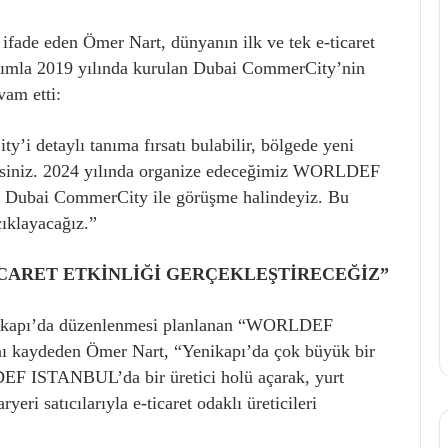
nı ifade eden Ömer Nart, dünyanın ilk ve tek e-ticaret
tırımla 2019 yılında kurulan Dubai CommerCity’nin
vam etti:
taylı tanıma fırsatı bulabilir, bölgede yeni
ilirsiniz. 2024 yılında organize edeceğimiz WORLDEF
. Dubai CommerCity ile görüşme halindeyiz. Bu
çıklayacağız.”
İCARET ETKİNLİĞİ GERÇEKLEŞTİRECEĞİZ”
Yenikapı’da düzenlenmesi planlanan “WORLDEF
nı kaydeden Ömer Nart, “Yenikapı’da çok büyük bir
LDEF ISTANBUL’da bir üretici holü açarak, yurt
yeri satıcılarıyla e-ticaret odaklı üreticileri