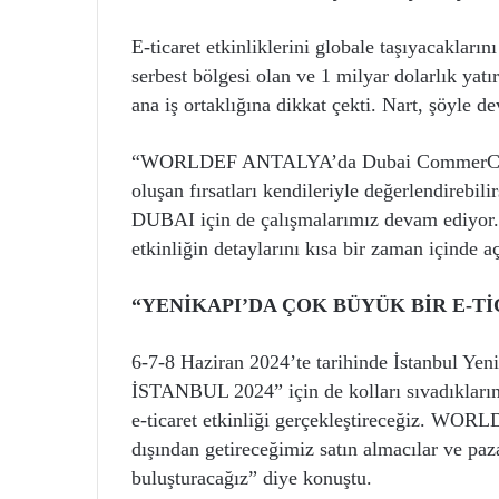
E-ticaret etkinliklerini globale taşıyacakları
serbest bölgesi olan ve 1 milyar dolarlık ya
ana iş ortaklığına dikkat çekti. Nart, şöyle de
“WORLDEF ANTALYA’da Dubai CommerCity’i de
oluşan fırsatları kendileriyle değerlendireb
DUBAI için de çalışmalarımız devam ediyor
etkinliğin detaylarını kısa bir zaman içinde a
“YENİKAPI’DA ÇOK BÜYÜK BİR E-T
6-7-8 Haziran 2024’te tarihinde İstanbul 
İSTANBUL 2024” için de kolları sıvadıkları
e-ticaret etkinliği gerçekleştireceğiz. WOR
dışından getireceğimiz satın almacılar ve pazar
buluşturacağız” diye konuştu.