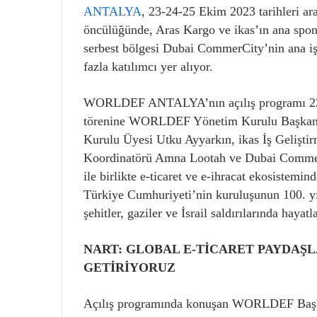
ANTALYA
, 23-24-25 Ekim 2023 tarihleri ar
öncülüğünde, Aras Kargo ve ikas’ın ana spons
serbest bölgesi Dubai CommerCity’nin ana iş 
fazla katılımcı yer alıyor.
WORLDEF ANTALYA’nın açılış programı 23 Ek
törenine WORLDEF Yönetim Kurulu Başkanı
Kurulu Üyesi Utku Ayyarkın, ikas İş Geliş
Koordinatörü Amna Lootah ve Dubai Commer
ile birlikte e-ticaret ve e-ihracat ekosistemi
Türkiye Cumhuriyeti’nin kuruluşunun 100. yıl
şehitler, gaziler ve İsrail saldırılarında hay
NART: GLOBAL E-TİCARET PAYDAŞ
GETİRİYORUZ
Açılış programında konuşan WORLDEF Baş