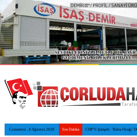
Cumartesi , 8 Ağustos 2026
CHP’li Şimşek: ‘Baba Ocağı’ Dedi
Son Dakika