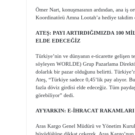
Ömer Nart, konuşmasının ardından, ana iş o
Koordinatörü Amna Lootah’a hediye takdim e
ATEŞ: PAYI ARTIRDIĞIMIZDA 100 M
ELDE EDECEĞİZ
Türkiye’nin ve dünyanın e-ticarette gelişen te
söyleyen WORLDE) Grup Pazarlama Direktörü 
dolarlık bir pazar olduğunu belirtti. Türkiy
Ateş, “Türkiye sadece 0,45’lik pay alıyor. B
fazla döviz girdisi elde edeceğiz. Tüm paydaş
görebiliyor” dedi.
AYYARKIN: E-İHRACAT RAKAMLARI
Aras Kargo Genel Müdürü ve Yönetim Kuru
büyüdüğüne dikkat çekerek, Aras Kargo’nun T