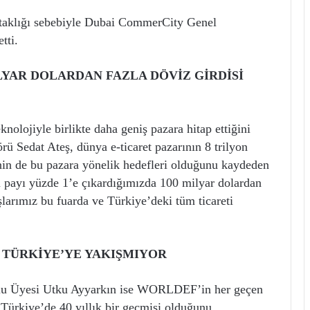
rtaklığı sebebiyle Dubai CommerCity Genel
tti.
İLYAR DOLARDAN FAZLA DÖVİZ GİRDİSİ
knolojiyle birlikte daha geniş pazara hitap ettiğini
Sedat Ateş, dünya e-ticaret pazarının 8 trilyon
e’nin de bu pazara yönelik hedefleri olduğunu kaydeden
u payı yüzde 1’e çıkardığımızda 100 milyar dolardan
larımız bu fuarda ve Türkiye’deki tüm ticareti
 TÜRKİYE’YE YAKIŞMIYOR
lu Üyesi Utku Ayyarkın ise WORLDEF’in her geçen
ürkiye’de 40 yıllık bir geçmişi olduğunu