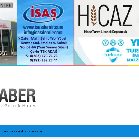
l insansız cankurtaran araçları görevde