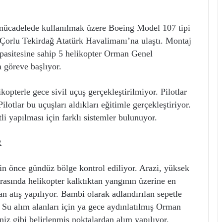
mücadelede kullanılmak üzere Boeing Model 107 tipi
 Çorlu Tekirdağ Atatürk Havalimanı’na ulaştı. Montaj
kapasitesine sahip 5 helikopter Orman Genel
 göreve başlıyor.
opterle gece sivil uçuş gerçekleştirilmiyor. Pilotlar
lotlar bu uçuşları aldıkları eğitimle gerçekleştiriyor.
i yapılması için farklı sistemler bulunuyor.
R
n önce gündüz bölge kontrol ediliyor. Arazi, yüksek
nrasında helikopter kalktıktan yangının üzerine en
an atış yapılıyor. Bambi olarak adlandırılan sepetle
. Su alım alanları için ya gece aydınlatılmış Orman
z gibi belirlenmiş noktalardan alım yapılıyor.