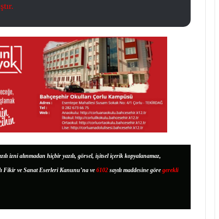
tır.
zılı izni alınmadan hiçbir yazılı, görsel, işitsel içerik kopyalanamaz,
lı Fikir ve Sanat Eserleri Kanunu’na ve
6102
sayılı maddesine göre
gerekli