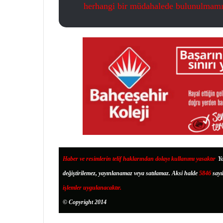
herhangi bir müdahalede bulunulmamış
Haber ve resimlerin telif haklarından dolayı kullanımı yasaktır
.
Ya
değiştirilemez, yayınlanamaz veya satılamaz. Aksi halde
5846
sayı
işlemler uygulanacaktır.
© Copyright 2014