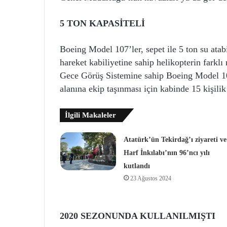
5 TON KAPASİTELİ
Boeing Model 107’ler, sepet ile 5 ton su atabi
hareket kabiliyetine sahip helikopterin farklı
Gece Görüş Sistemine sahip Boeing Model 107
alanına ekip taşınması için kabinde 15 kişili
İlgili Makaleler
Atatürk’ün Tekirdağ’ı ziyareti ve
Harf İnkılabı’nın 96’ncı yılı
kutlandı
23 Ağustos 2024
2020 SEZONUNDA KULLANILMIŞTI