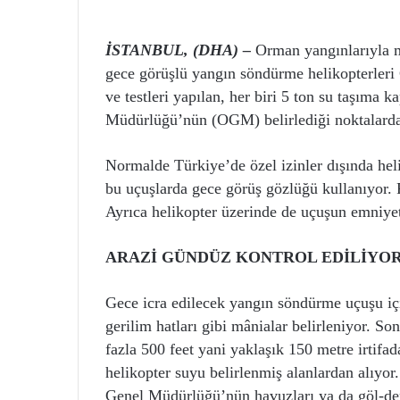
İSTANBUL, (DHA) –
Orman yangınlarıyla 
gece görüşlü yangın söndürme helikopterleri
ve testleri yapılan, her biri 5 ton su taşıma 
Müdürlüğü’nün (OGM) belirlediği noktalarda
Normalde Türkiye’de özel izinler dışında helik
bu uçuşlarda gece görüş gözlüğü kullanıyor. Pi
Ayrıca helikopter üzerinde de uçuşun emniyetl
ARAZİ GÜNDÜZ KONTROL EDİLİYO
Gece icra edilecek yangın söndürme uçuşu içi
gerilim hatları gibi mânialar belirleniyor. So
fazla 500 feet yani yaklaşık 150 metre irtifad
helikopter suyu belirlenmiş alanlardan alıyor
Genel Müdürlüğü’nün havuzları ya da göl-deni