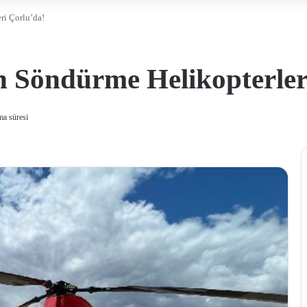
ri Çorlu’da!
 Söndürme Helikopterler
a süresi