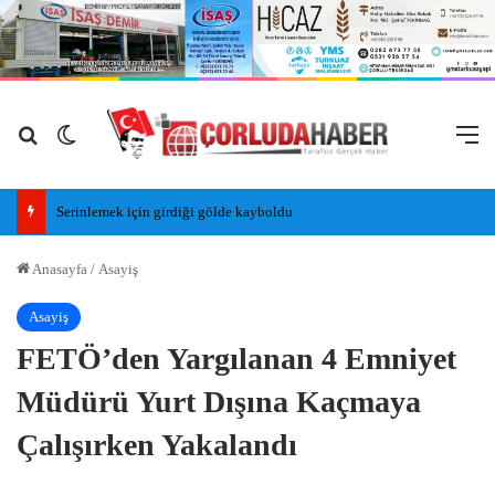
Arama yap ...
Dış görünümü değiştir
M
Serinlemek için girdiği gölde kayboldu
Anasayfa
/
Asayiş
Asayiş
FETÖ’den Yargılanan 4 Emniyet
Müdürü Yurt Dışına Kaçmaya
Çalışırken Yakalandı