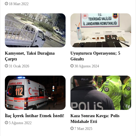
18 Mart 2022
Kamyonet, Taksi Durağına
Uyuşturucu Operasyonu; 5
Çarptı
Gözaltı
31 Ocak 2026
30 Ağustos 2024
İlaç İçerek İntihar Etmek İstedi!
Kaza Sonrası Kavga: Polis
Müdahale Etti
5 Ağustos 2022
7 Mart 2025