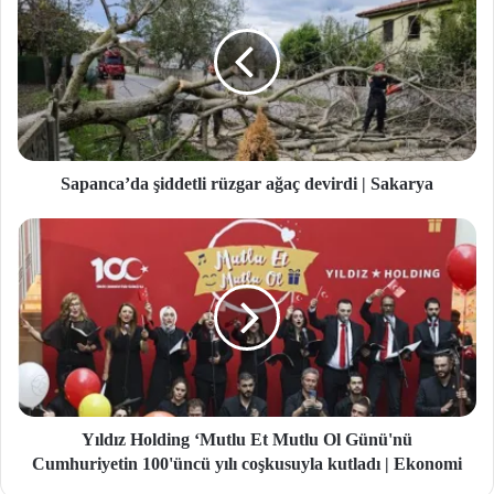
Sapanca’da şiddetli rüzgar ağaç devirdi | Sakarya
Yıldız Holding ‘Mutlu Et Mutlu Ol Günü'nü
Cumhuriyetin 100'üncü yılı coşkusuyla kutladı | Ekonomi