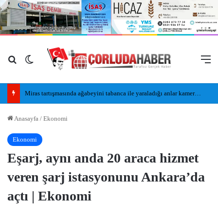
Arama yap ...
Dış görünümü değiştir
M
Miras tartışmasında ağabeyini tabanca ile yaraladığı anlar kamerada
Anasayfa
/
Ekonomi
Ekonomi
Eşarj, aynı anda 20 araca hizmet
veren şarj istasyonunu Ankara’da
açtı | Ekonomi