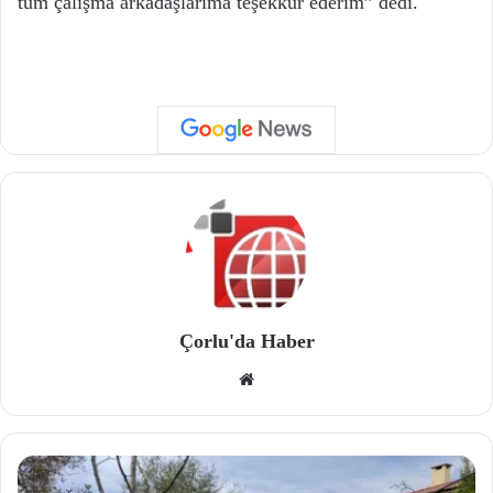
tüm çalışma arkadaşlarıma teşekkür ederim” dedi.
Çorlu'da Haber
We
b
site
si