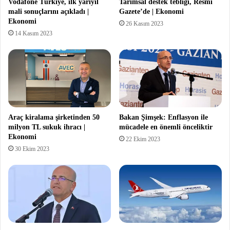
Vodafone Türkiye, ilk yarıyıl
Tarımsal destek tebliği, Resmi
mali sonuçlarını açıkladı |
Gazete’de | Ekonomi
Ekonomi
26 Kasım 2023
14 Kasım 2023
Araç kiralama şirketinden 50
Bakan Şimşek: Enflasyon ile
milyon TL sukuk ihracı |
mücadele en önemli önceliktir
Ekonomi
22 Ekim 2023
30 Ekim 2023