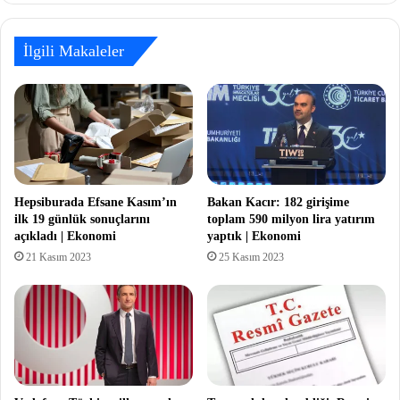
İlgili Makaleler
Hepsiburada Efsane Kasım’ın
Bakan Kacır: 182 girişime
ilk 19 günlük sonuçlarını
toplam 590 milyon lira yatırım
açıkladı | Ekonomi
yaptık | Ekonomi
21 Kasım 2023
25 Kasım 2023