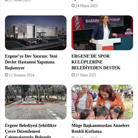
24 Mayıs 2023
Ergene’ye Dev Yatırım: Yeni
ERGENE’DE SPOR
Devlet Hastanesi Yapımına
KULÜPLERİNE
Başlanıyor
BELEDİYEDEN DESTEK
12 Temmuz 2024
27 Ekim 2025
Ergene Belediyesi Şehitlikte
Müge Başkanımızdan Annelere
Çevre Düzenlemesi
Renkli Kutlama
Çalışmalarında Bulundu