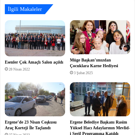
İlgili Makaleler
Müge Başkan’ımızdan
Esenler Çok Amaçlı Salon açıldı
Çocuklara Karne Hediyesi
28 Nisan 2022
3 Şubat 2025
Ergene’de 23 Nisan Coşkusu
Ergene Belediye Başkanı Rasim
Araç Korteji İle Taçlandı
Yüksel Hacı Adaylarının Mevlid-
i Şerif Programına Katıldı
27 Nisan 2023