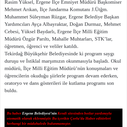
Rasim Yüksel, Ergene İlçe Emniyet Müdürü Başkomiser
Mehmet Arıkan, İlçe Jandarma Komutanı J.Ütğm.
Muhammet Süleyman Rüzgar, Ergene Belediye Başkan
Yardımcıları Ayça Albayraktar, Doğan Durmaz, Mehmet
Cebesi, Yüksel Baydarlı, Ergene İlçe Milli Eğitim
Müdürü Özgür Parıltı, Mahalle Muhtarları, STK’lar,
öğretmen, öğrenci ve veliler katıldı.
Tekirdağ Büyükşehir Belediyesinde ki program saygı
duruşu ve İstiklal marşımızın okunmasıyla başladı. Okul
müdürü, İlçe Milli Eğitim Müdürü’nün konuşmaları ve
öğrencilerin okuduğu şiirlerle program devam ederken,
oratoryo ve dans gösterileri ile kutlama programı son
buldu.
Bu haber
Ergene Belediyesi’nin
Kendi sitesinden botlar yardımıyla
otomatik olarak eklenmiştir. Bu içerikte Çorlu’da Haber editörleri
herhangi bir müdahalede bulunmamıştır.