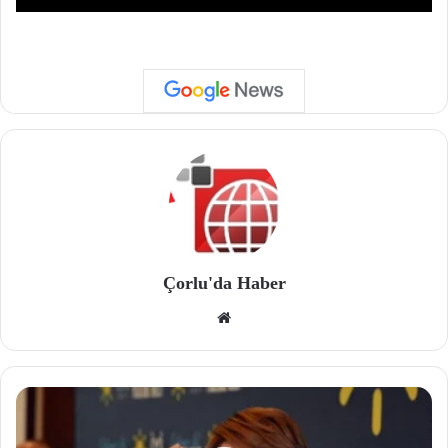
Çorlu'da Haber
We
b
site
si