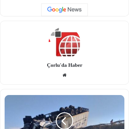
Çorlu'da Haber
We
b
site
si