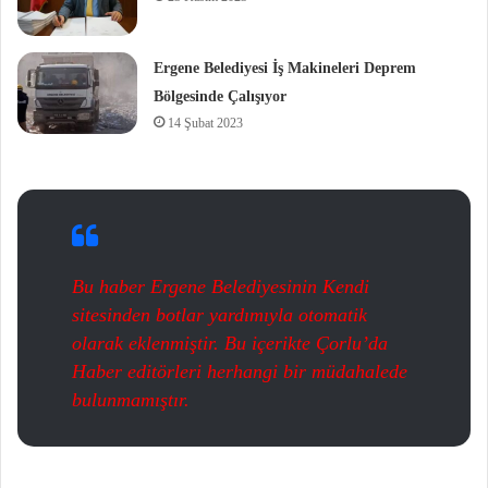
Ergene Belediyesi İş Makineleri Deprem
Bölgesinde Çalışıyor
14 Şubat 2023
Bu haber Ergene Belediyesinin Kendi
sitesinden botlar yardımıyla otomatik
olarak eklenmiştir. Bu içerikte Çorlu’da
Haber editörleri herhangi bir müdahalede
bulunmamıştır.