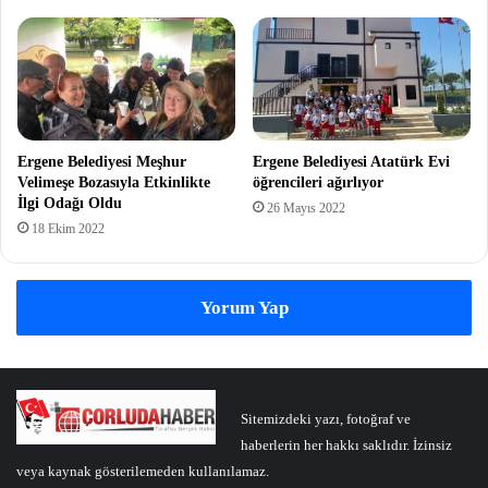
Ergene Belediyesi Meşhur
Ergene Belediyesi Atatürk Evi
Velimeşe Bozasıyla Etkinlikte
öğrencileri ağırlıyor
İlgi Odağı Oldu
26 Mayıs 2022
18 Ekim 2022
Yorum Yap
Sitemizdeki yazı, fotoğraf ve
haberlerin her hakkı saklıdır. İzinsiz
veya kaynak gösterilemeden kullanılamaz.