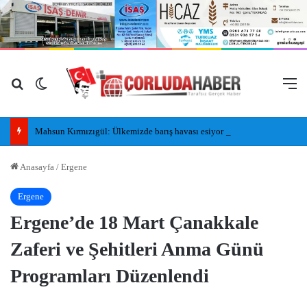
Arama yap ...
Dış görünümü değiştir
M
Mahsun Kırmızıgül: Ülkemizde barış havası esiyor umarım kalıcı olur, umarım yapıcı olur
Anasayfa
/
Ergene
Ergene
Ergene’de 18 Mart Çanakkale
Zaferi ve Şehitleri Anma Günü
Programları Düzenlendi