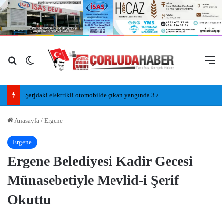
Arama yap ...
Dış görünümü değiştir
M
Şarjdaki elektrikli otomobilde çıkan yangında 3 araç zarar gördü
Anasayfa
/
Ergene
Ergene
Ergene Belediyesi Kadir Gecesi
Münasebetiyle Mevlid-i Şerif
Okuttu