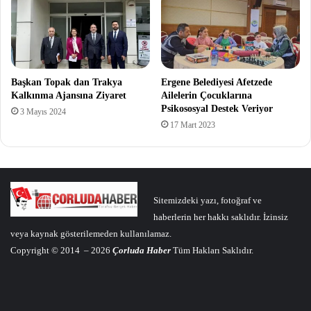
Başkan Topak dan Trakya
Ergene Belediyesi Afetzede
Kalkınma Ajansına Ziyaret
Ailelerin Çocuklarına
Psikososyal Destek Veriyor
3 Mayıs 2024
17 Mart 2023
Sitemizdeki yazı, fotoğraf ve
haberlerin her hakkı saklıdır. İzinsiz
veya kaynak gösterilemeden kullanılamaz.
Copyright © 2014 – 2026
Çorluda Haber
Tüm Hakları Saklıdır.