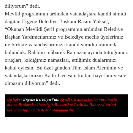
diliyorum” dedi.
Mevlid programının ardından vatandaşlara kandil simidi
dağıtan Ergene Belediye Başkanı Rasim Yüksel,
“Okunan Mevlidi Şerif programının ardından Belediye
Başkan Yardımcılarımız ve Belediye meclis üyelerimiz
ile birlikte vatandaşlarımıza kandil simidi ikramında
bulunduk. Rabbim mübarek Ramazan ayında tuttuğumuz
oruçları, kıldığımız namazları, ettiğimiz dualarımızı
kabul eylesin. Bu özel günden Tüm İslam Aleminin ve
vatandaşlarımızın Kadir Gecesini kutlar, hayırlara vesile
olmasını diliyorum” dedi.
Bu haber
Ergene Belediyesi’nin
Kendi sitesinden botlar yardımıyla
otomatik olarak eklenmiştir. Bu içerikte Çorlu’da Haber editörleri
herhangi bir müdahalede bulunmamıştır.