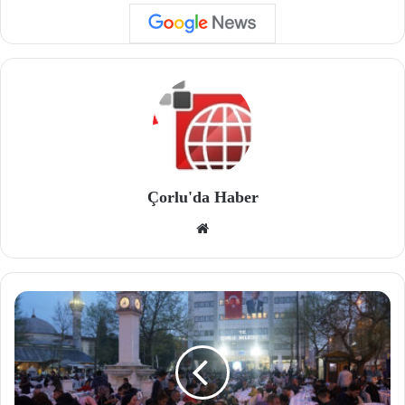
Çorlu'da Haber
We
b
site
si