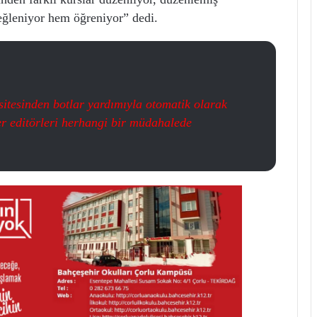
ğleniyor hem öğreniyor” dedi.
itesinden botlar yardımıyla otomatik olarak
er editörleri herhangi bir müdahalede