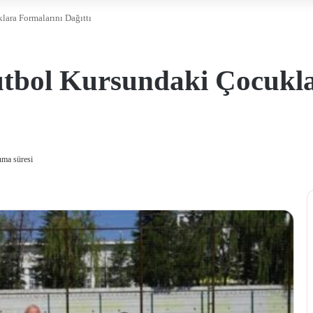
lara Formalarını Dağıttı
utbol Kursundaki Çocukl
uma süresi