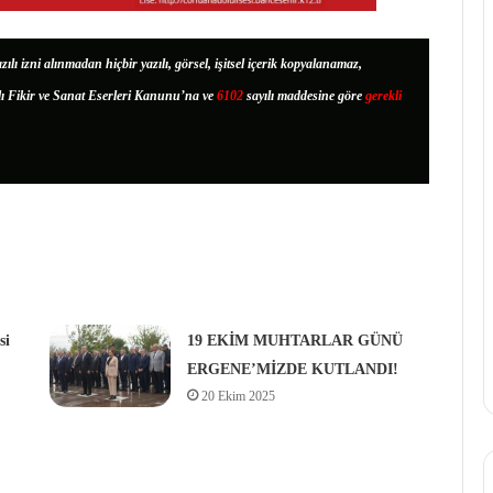
zılı izni alınmadan hiçbir yazılı, görsel, işitsel içerik kopyalanamaz,
lı Fikir ve Sanat Eserleri Kanunu’na ve
6102
sayılı maddesine göre
gerekli
si
19 EKİM MUHTARLAR GÜNÜ
ERGENE’MİZDE KUTLANDI!
20 Ekim 2025