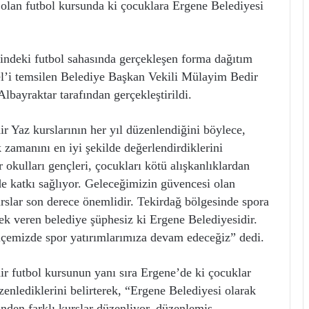
olan futbol kursunda ki çocuklara Ergene Belediyesi
indeki futbol sahasında gerçekleşen forma dağıtım
l’i temsilen Belediye Başkan Vekili Mülayim Bedir
bayraktar tarafından gerçekleştirildi.
 Yaz kurslarının her yıl düzenlendiğini böylece,
 zamanını en iyi şekilde değerlendirdiklerini
okulları gençleri, çocukları kötü alışkanlıklardan
de katkı sağlıyor. Geleceğimizin güvencesi olan
urslar son derece önemlidir. Tekirdağ bölgesinde spora
ek veren belediye şüphesiz ki Ergene Belediyesidir.
 ilçemizde spor yatırımlarımıza devam edeceğiz” dedi.
 futbol kursunun yanı sıra Ergene’de ki çocuklar
üzenlediklerini belirterek, “Ergene Belediyesi olarak
inden farklı kurslar düzenliyor, düzenlemiş