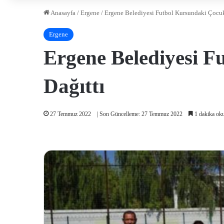
Anasayfa
/
Ergene
/
Ergene Belediyesi Futbol Kursundaki Çocuk
Ergene
Ergene Belediyesi F
Dağıttı
27 Temmuz 2022
| Son Güncelleme: 27 Temmuz 2022
1 dakika ok