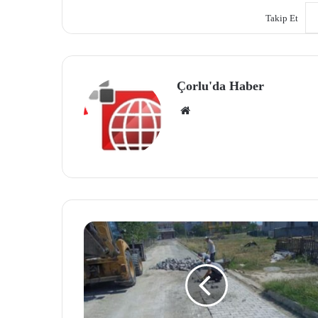
Takip Et
Çorlu'da Haber
We
b
site
si