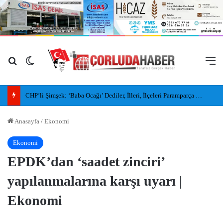
Arama yap ...
Dış görünümü değiştir
M
CHP’li Şimşek: ‘Baba Ocağı’ Dediler, İlleri, İlçeleri Paramparça Edip Gittiler
Anasayfa
/
Ekonomi
Ekonomi
EPDK’dan ‘saadet zinciri’
yapılanmalarına karşı uyarı |
Ekonomi