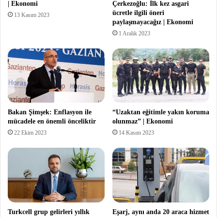
| Ekonomi
Çerkezoğlu: İlk kez asgari
ücretle ilgili öneri
13 Kasım 2023
paylaşmayacağız | Ekonomi
1 Aralık 2023
Bakan Şimşek: Enflasyon ile
“Uzaktan eğitimle yakın koruma
mücadele en önemli önceliktir
olunmaz” | Ekonomi
22 Ekim 2023
14 Kasım 2023
Turkcell grup gelirleri yıllık
Eşarj, aynı anda 20 araca hizmet