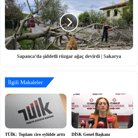
Sapanca’da şiddetli rüzgar ağaç devirdi | Sakarya
İlgili Makaleler
TÜİK: Toplam ciro eylülde arttı
DİSK Genel Başkanı