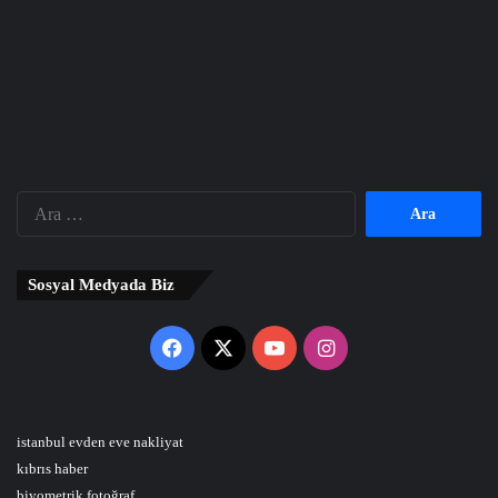
Arama:
Sosyal Medyada Biz
Facebook
X
YouTube
Instagram
istanbul evden eve nakliyat
kıbrıs haber
biyometrik fotoğraf