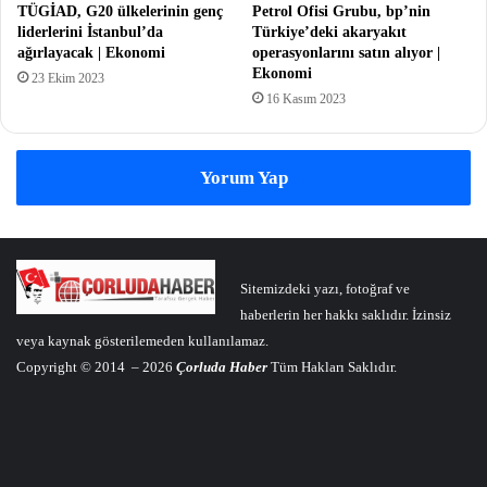
TÜGİAD, G20 ülkelerinin genç
Petrol Ofisi Grubu, bp’nin
liderlerini İstanbul’da
Türkiye’deki akaryakıt
ağırlayacak | Ekonomi
operasyonlarını satın alıyor |
Ekonomi
23 Ekim 2023
16 Kasım 2023
Yorum Yap
Sitemizdeki yazı, fotoğraf ve
haberlerin her hakkı saklıdır. İzinsiz
veya kaynak gösterilemeden kullanılamaz.
Copyright © 2014 – 2026
Çorluda Haber
Tüm Hakları Saklıdır.