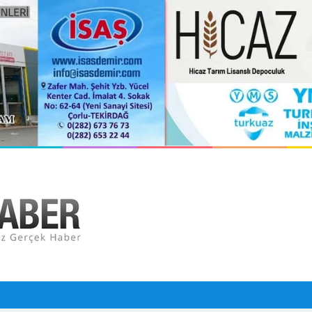
 Çarptı: 29 Yaralı