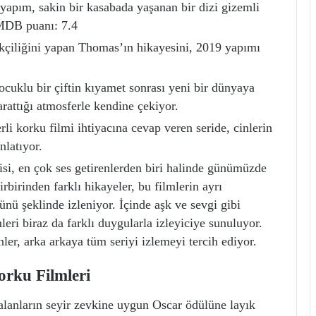
yapım, sakin bir kasabada yaşanan bir dizi gizemli
 IMDB puanı: 7.4
bekçiliğini yapan Thomas’ın hikayesini, 2019 yapımı
çocuklu bir çiftin kıyamet sonrası yeni bir dünyaya
arattığı atmosferle kendine çekiyor.
li korku filmi ihtiyacına cevap veren seride, cinlerin
nlatıyor.
risi, en çok ses getirenlerden biri halinde günümüzde
rbirinden farklı hikayeler, bu filmlerin ayrı
ünü şeklinde izleniyor. İçinde aşk ve sevgi gibi
leri biraz da farklı duygularla izleyiciye sunuluyor.
er, arka arkaya tüm seriyi izlemeyi tercih ediyor.
rku Filmleri
alanların seyir zevkine uygun Oscar ödülüne layık