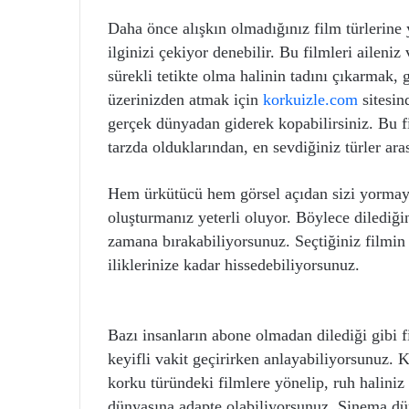
Daha önce alışkın olmadığınız film türlerine 
ilginizi çekiyor denebilir. Bu filmleri ailen
sürekli tetikte olma halinin tadını çıkarmak,
üzerinizden atmak için
korkuizle.com
sitesind
gerçek dünyadan giderek kopabilirsiniz. Bu 
tarzda olduklarından, en sevdiğiniz türler aras
Hem ürkütücü hem görsel açıdan sizi yormayac
oluşturmanız yeterli oluyor. Böylece dilediğin
zamana bırakabiliyorsunuz. Seçtiğiniz filmin
iliklerinize kadar hissedebiliyorsunuz.
Bazı insanların abone olmadan dilediği gibi f
keyifli vakit geçirirken anlayabiliyorsunuz. 
korku türündeki filmlere yönelip, ruh haliniz
dünyasına adapte olabiliyorsunuz. Sinema dün