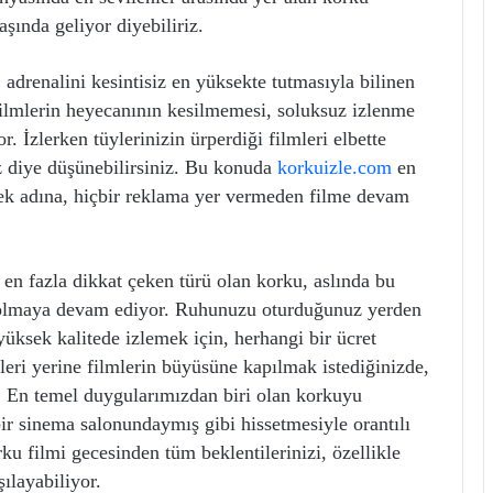
aşında geliyor diyebiliriz.
adrenalini kesintisiz en yüksekte tutmasıyla bilinen
 filmlerin heyecanının kesilmemesi, soluksuz izlenme
 İzlerken tüylerinizin ürperdiği filmleri elbette
z diye düşünebilirsiniz. Bu konuda
korkuizle.com
en
mek adına, hiçbir reklama yer vermeden filme devam
n en fazla dikkat çeken türü olan korku, aslında bu
ıf olmaya devam ediyor. Ruhunuzu oturduğunuz yerden
yüksek kalitede izlemek için, herhangi bir ücret
ri yerine filmlerin büyüsüne kapılmak istediğinizde,
or. En temel duygularımızdan biri olan korkuyu
ir sinema salonundaymış gibi hissetmesiyle orantılı
ku filmi gecesinden tüm beklentilerinizi, özellikle
şılayabiliyor.