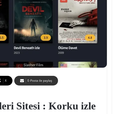
X
E-Posta ile paylaş
ri Sitesi : Korku izle