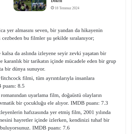
Döktü
18 Temmuz 2024
lca yer almasını seven, bir yandan da hikayenin
cezbeden bu filmler şu şekilde sıralanıyor;
 kalsa da aslında izleyene seyir zevki yaşatan bir
ve karanlık bir tarikatın içinde mücadele eden bir grup
tta bir dünya sunuyor.
itchcock filmi, tüm ayrıntılarıyla insanlara
 puanı: 8.5
romanından uyarlama film, doğaüstü olayların
ravmatik bir çocukluğu ele alıyor. IMDB puanı: 7.3
leyenlerin hafızasında yer etmiş film, 2001 yılında
nesini hayretler içinde izlerken, kendinizi tuhaf bir
n buluyorsunuz. IMDB puanı: 7.6