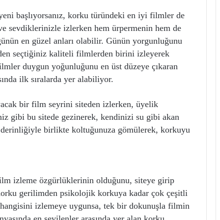
yeni başlıyorsanız, korku türündeki en iyi filmler de
iz ve sevdiklerinizle izlerken hem ürpermenin hem de
 günün en güzel anları olabilir. Günün yorgunluğunu
en seçtiğiniz kaliteli filmlerden birini izleyerek
filmler duygun yoğunluğunu en üst düzeye çıkaran
ında ilk sıralarda yer alabiliyor.
ak bir film seyrini siteden izlerken, üyelik
iz gibi bu sitede gezinerek, kendinizi su gibi akan
 derinliğiyle birlikte koltuğunuza gömülerek, korkuyu
ilm izleme özgürlüklerinin olduğunu, siteye girip
Korku gerilimden psikolojik korkuya kadar çok çeşitli
 hangisini izlemeye uygunsa, tek bir dokunuşla filmin
yasında en sevilenler arasında yer alan korku