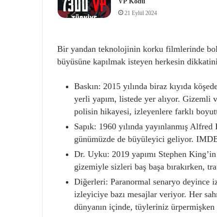
VP Kodu
21 Eylül 2024
Bir yandan teknolojinin korku filmlerinde bo
büyüsüne kapılmak isteyen herkesin dikkatini 
Baskın: 2015 yılında biraz kıyıda köşede
yerli yapım, listede yer alıyor. Gizemli 
polisin hikayesi, izleyenlere farklı boyu
Sapık: 1960 yılında yayınlanmış Alfred H
günümüzde de büyüleyici geliyor. IMDB
Dr. Uyku: 2019 yapımı Stephen King’in 
gizemiyle sizleri baş başa bırakırken, t
Diğerleri: Paranormal senaryo deyince iz
izleyiciye bazı mesajlar veriyor. Her sah
dünyanın içinde, tüyleriniz ürpermişke