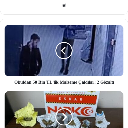
We
b
site
si
Okuldan 50 Bin TL'lik Malzeme Çaldılar: 2 Gözaltı