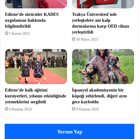
Edirne’de sürücüler KADES
Trakya Üniversitesi’nde
uygulaması hakkında
yerleşkelere ani kalp
bilgilendirildi
durmalarına karşı OED cihazı
yerleştirildi
5 Kasım 2022
30 Mayıs 2025
Edirne’de halk eğitimi
İspanyol akademisyenin bir
kursiyerleri, yılsonu etkinliğinde
köpeği zehirlendi, diğeri aynı
yeteneklerini sergiledi
gece kayboldu
4 Haziran 2024
8 Haziran 2024
Yorum Yap